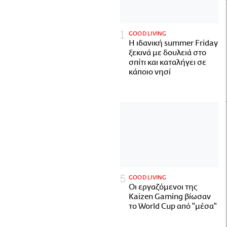
GOOD LIVING
Η ιδανική summer Friday
ξεκινά με δουλειά στο
σπίτι και καταλήγει σε
κάποιο νησί
GOOD LIVING
Οι εργαζόμενοι της
Kaizen Gaming βίωσαν
το World Cup από "μέσα"