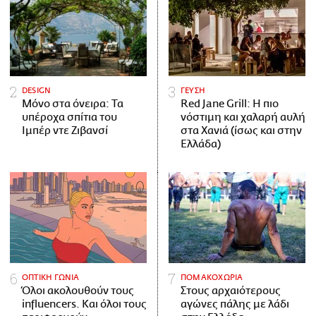
DESIGN
ΓΕΥΣΗ
Μόνο στα όνειρα: Τα
Red Jane Grill: Η πιο
υπέροχα σπίτια του
νόστιμη και χαλαρή αυλή
Ιμπέρ ντε Ζιβανσί
στα Χανιά (ίσως και στην
Ελλάδα)
ΟΠΤΙΚΗ ΓΩΝΙΑ
ΠΟΜΑΚΟΧΩΡΙΑ
Όλοι ακολουθούν τους
Στους αρχαιότερους
influencers. Και όλοι τους
αγώνες πάλης με λάδι