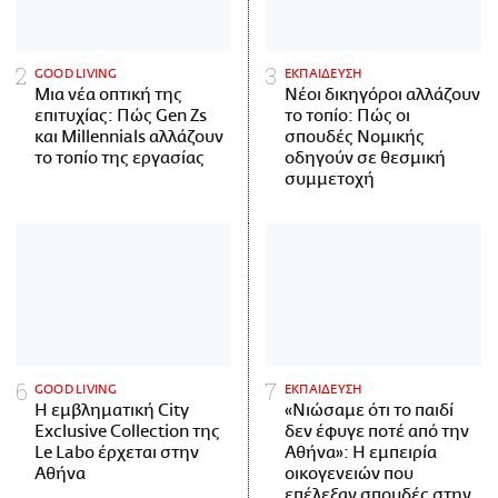
GOOD LIVING
ΕΚΠΑΙΔΕΥΣΗ
Μια νέα οπτική της
Νέοι δικηγόροι αλλάζουν
επιτυχίας: Πώς Gen Zs
το τοπίο: Πώς οι
και Millennials αλλάζουν
σπουδές Νομικής
το τοπίο της εργασίας
οδηγούν σε θεσμική
συμμετοχή
GOOD LIVING
ΕΚΠΑΙΔΕΥΣΗ
Η εμβληματική City
«Νιώσαμε ότι το παιδί
Exclusive Collection της
δεν έφυγε ποτέ από την
Le Labo έρχεται στην
Αθήνα»: Η εμπειρία
Αθήνα
οικογενειών που
επέλεξαν σπουδές στην