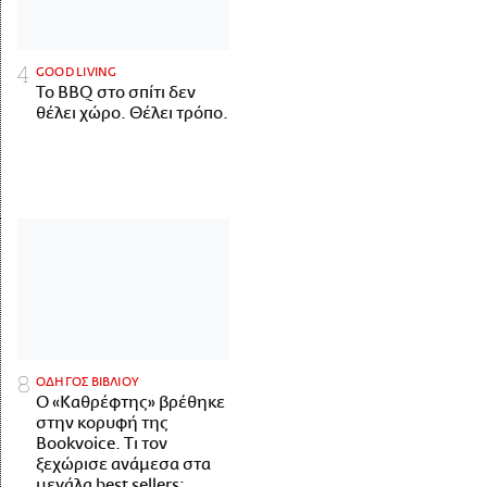
GOOD LIVING
Το BBQ στο σπίτι δεν
θέλει χώρο. Θέλει τρόπο.
ΟΔΗΓΟΣ ΒΙΒΛΙΟΥ
Ο «Καθρέφτης» βρέθηκε
στην κορυφή της
Bookvoice. Τι τον
ξεχώρισε ανάμεσα στα
μεγάλα best sellers;