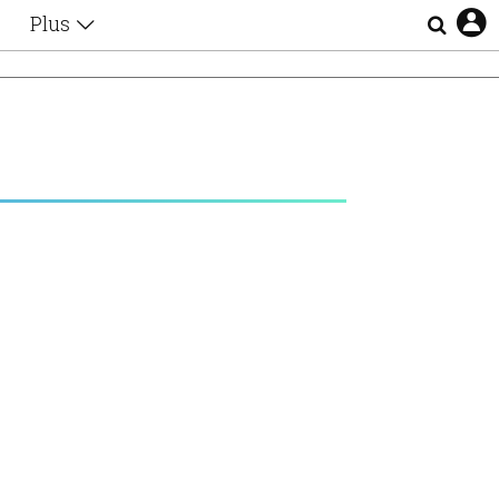
Plus
Θέματα
Συνεντεύξεις
Videos
τα
Αφιερώματα
Ζώδια
Εξομολογήσεις
Blogs
η
Οι Αθηναίοι
Απώλειες
Lgbtqi+
Επιλογές