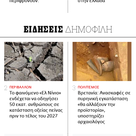
περιφρονούν.
στην Ελλάδα
ΔΗΜΟΦΙΛΗ
ΕΙΔΗΣΕΙΣ
ΠΕΡΙΒΑΛΛΟΝ
ΠΟΛΙΤΙΣΜΟΣ
Το φαινόμενο «Ελ Νίνιο»
Βρετανία: Ανασκαφές σε
ενδέχεται να οδηγήσει
πυρηνική εγκατάσταση
50 εκατ. ανθρώπους σε
«θα αλλάξουν την
κατάσταση οξείας πείνας
προϊστορία»,
πριν το τέλος του 2027
υποστηρίζει
αρχαιολόγος