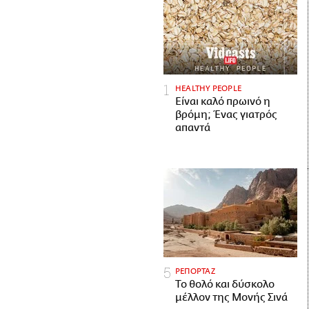
HEALTHY PEOPLE
Είναι καλό πρωινό η
βρόμη; Ένας γιατρός
απαντά
ΡΕΠΟΡΤΑΖ
Το θολό και δύσκολο
μέλλον της Μονής Σινά