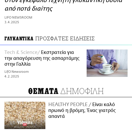
στον εγκέφαλο τεχνητή γλυκαντική ουσία
ΑΜΠΑ
από ποτά διαίτης
PRINT
LIFO NEWSROOM
3.4.2025
ΠΡΟΣΦΑΤΕΣ ΕΙΔΗΣΕΙΣ
ΓΛΥΚΑΝΤΙΚΑ
Τech & Science
Εκστρατεία για
την απαγόρευση της ασπαρτάμης
στην Γαλλία
LifO Newsroom
4.2.2025
ΔΗΜΟΦΙΛΗ
ΘΕΜΑΤΑ
HEALTHY PEOPLE
Είναι καλό
πρωινό η βρόμη; Ένας γιατρός
απαντά