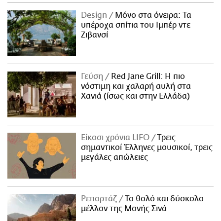
Design
Μόνο στα όνειρα: Τα
υπέροχα σπίτια του Ιμπέρ ντε
Ζιβανσί
Γεύση
Red Jane Grill: Η πιο
νόστιμη και χαλαρή αυλή στα
Χανιά (ίσως και στην Ελλάδα)
Είκοσι χρόνια LIFO
Tρεις
σημαντικοί Έλληνες μουσικοί, τρεις
μεγάλες απώλειες
Ρεπορτάζ
Το θολό και δύσκολο
μέλλον της Μονής Σινά