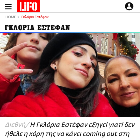
Παράκαμψη
προς
το
ΕΙΔΗΣΕΙΣ
κυρίως
HOME
Γκλόρια Εστέφαν
περιεχόμενο
CULTURE
ΓΚΛΟΡΙΑ ΕΣΤΕΦΑΝ
ΑΠΟΨΕΙΣ
ΤΡΟΠΟΣ ΖΩΗΣ
PODCASTS
Plus
LIFO SHOP
NEWSLETTER
ΜΙΚΡΟΠΡΑΓΜΑΤΑ
THE GOOD LIFO
LIFOLAND
Διεθνή
Η Γκλόρια Εστέφαν εξηγεί γιατί δεν
CITY GUIDE
ήθελε η κόρη της να κάνει coming out στη