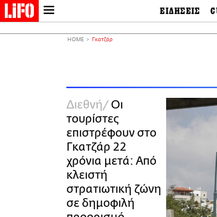
ΕΙΔΗΣΕΙΣ
C
LIFO SHOP
Ελλάδα
Ο
Διεθνή
Μ
NEWSLETTER
HOME
Γκατζάρ
Πολιτική
Θ
ΜΙΚΡΟΠΡΑΓΜΑΤΑ
Οικονομία
Ει
THE GOOD LIFO
Πολιτισμός
Βι
LIFOLAND
Αθλητισμός
Αρ
CITY GUIDE
& 
Περιβάλλον
Διεθνή
Οι
D
ΑΜΠΑ
TV & Media
Φ
τουρίστες
PRINT
Tech &
Science
επιστρέφουν στο
European Lifo
Γκατζάρ 22
χρόνια μετά: Από
κλειστή
στρατιωτική ζώνη
σε δημοφιλή