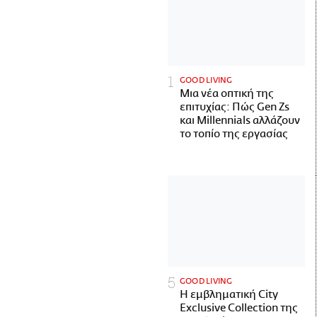
GOOD LIVING
Μια νέα οπτική της
επιτυχίας: Πώς Gen Zs
και Millennials αλλάζουν
το τοπίο της εργασίας
GOOD LIVING
Η εμβληματική City
Exclusive Collection της