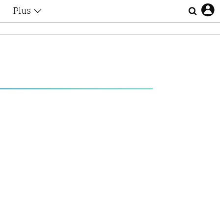
Plus
Θέματα
Συνεντεύξεις
Videos
τα
Αφιερώματα
Ζώδια
Εξομολογήσεις
Blogs
η
Οι Αθηναίοι
Απώλειες
Lgbtqi+
Επιλογές