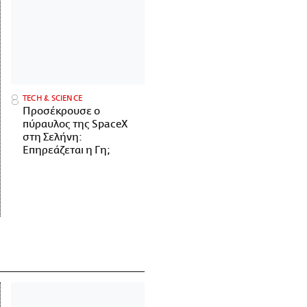
ΤECH & SCIENCE
Προσέκρουσε ο
πύραυλος της SpaceX
στη Σελήνη:
Επηρεάζεται η Γη;