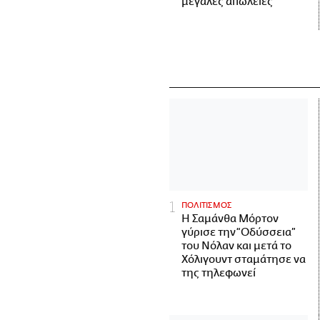
μεγάλες απώλειες
ΠΟΛΙΤΙΣΜΟΣ
Η Σαμάνθα Μόρτον
γύρισε την “Οδύσσεια”
του Νόλαν και μετά το
Χόλιγουντ σταμάτησε να
της τηλεφωνεί