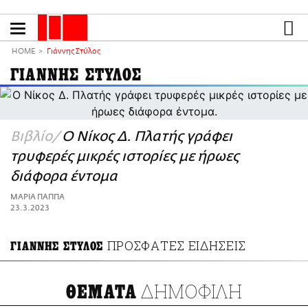
Παράκαμψη
προς
το
ΕΙΔΗΣΕΙΣ
κυρίως
HOME
Γιάννης Στύλος
περιεχόμενο
CULTURE
ΓΙΑΝΝΗΣ ΣΤΥΛΟΣ
ΑΠΟΨΕΙΣ
ΤΡΟΠΟΣ ΖΩΗΣ
PODCASTS
Βιβλίο
Ο Nίκος Δ. Πλατής γράφει
Plus
τρυφερές μικρές ιστορίες με ήρωες
διάφορα έντομα
ΜΑΡΙΑ ΠΑΠΠΑ
23.3.2023
LIFO SHOP
NEWSLETTER
ΠΡΟΣΦΑΤΕΣ ΕΙΔΗΣΕΙΣ
ΓΙΑΝΝΗΣ ΣΤΥΛΟΣ
ΜΙΚΡΟΠΡΑΓΜΑΤΑ
THE GOOD LIFO
LIFOLAND
ΔΗΜΟΦΙΛΗ
ΘΕΜΑΤΑ
CITY GUIDE