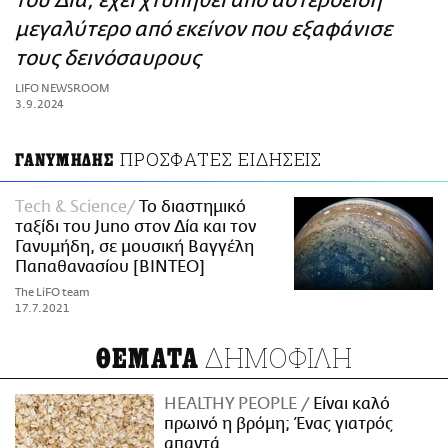
του Δία, έχει χτυπηθεί από αστεροειδή
ΑΜΠΑ
μεγαλύτερο από εκείνον που εξαφάνισε
PRINT
τους δεινόσαυρους
LIFO NEWSROOM
3.9.2024
ΠΡΟΣΦΑΤΕΣ ΕΙΔΗΣΕΙΣ
ΓΑΝΥΜΗΔΗΣ
Τech & Science
Το διαστημικό
ταξίδι του Juno στον Δία και τον
Γανυμήδη, σε μουσική Βαγγέλη
Παπαθανασίου [ΒΙΝΤΕΟ]
The LiFO team
17.7.2021
ΔΗΜΟΦΙΛΗ
ΘΕΜΑΤΑ
HEALTHY PEOPLE
Είναι καλό
πρωινό η βρόμη; Ένας γιατρός
απαντά