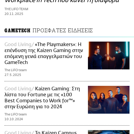
Workplace in Tech που κάνει τη διαφορά
ΑΜΠΑ
THE LIFO TEAM
PRINT
20.11.2025
ΠΡΟΣΦΑΤΕΣ ΕΙΔΗΣΕΙΣ
GAMETECH
Good Living
«The Playmakers»: Η
επένδυση της Kaizen Gaming στην
επόμενη γενιά επαγγελματιών του
GameTech
The LiFO team
27.5.2025
Good Living
Kaizen Gaming: Στη
λίστα του Fortune με τις «100
Best Companies to Work for™»
στην Ευρώπη για το 2024
The LiFO team
10.10.2024
Good Living
Το Kaizen Campus