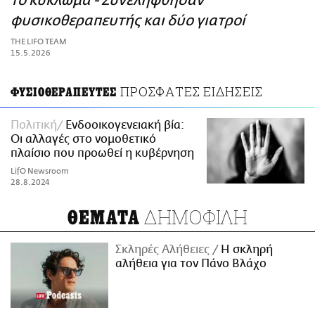
το κύκλωμα - Συνελήφθησαν
ΑΜΠΑ
φυσικοθεραπευτής και δύο γιατροί
PRINT
THE LIFO TEAM
15.5.2026
ΠΡΟΣΦΑΤΕΣ ΕΙΔΗΣΕΙΣ
ΦΥΣΙΟΘΕΡΑΠΕΥΤΕΣ
Πολιτική
Ενδοοικογενειακή βία:
Οι αλλαγές στο νομοθετικό
πλαίσιο που προωθεί η κυβέρνηση
LifO Newsroom
28.8.2024
ΔΗΜΟΦΙΛΗ
ΘΕΜΑΤΑ
Σκληρές Αλήθειες
H σκληρή
αλήθεια για τον Πάνο Βλάχο