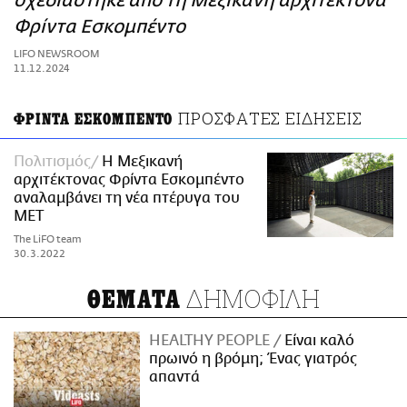
σχεδιάστηκε από τη Μεξικανή αρχιτέκτονα
ΑΜΠΑ
Φρίντα Εσκομπέντο
PRINT
LIFO NEWSROOM
11.12.2024
ΠΡΟΣΦΑΤΕΣ ΕΙΔΗΣΕΙΣ
ΦΡΙΝΤΑ ΕΣΚΟΜΠΕΝΤΟ
Πολιτισμός
Η Μεξικανή
αρχιτέκτονας Φρίντα Εσκομπέντο
αναλαμβάνει τη νέα πτέρυγα του
ΜΕΤ
The LiFO team
30.3.2022
ΔΗΜΟΦΙΛΗ
ΘΕΜΑΤΑ
HEALTHY PEOPLE
Είναι καλό
πρωινό η βρόμη; Ένας γιατρός
απαντά