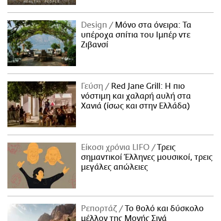
Design
Μόνο στα όνειρα: Τα
υπέροχα σπίτια του Ιμπέρ ντε
Ζιβανσί
Γεύση
Red Jane Grill: Η πιο
νόστιμη και χαλαρή αυλή στα
Χανιά (ίσως και στην Ελλάδα)
Είκοσι χρόνια LIFO
Tρεις
σημαντικοί Έλληνες μουσικοί, τρεις
μεγάλες απώλειες
Ρεπορτάζ
Το θολό και δύσκολο
μέλλον της Μονής Σινά