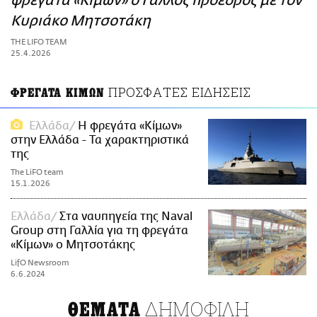
φρεγάτα «Κίμων» ο Γάλλος πρόεδρος με τον
ΑΜΠΑ
Κυριάκο Μητσοτάκη
PRINT
THE LIFO TEAM
25.4.2026
ΠΡΟΣΦΑΤΕΣ ΕΙΔΗΣΕΙΣ
ΦΡΕΓΑΤΑ ΚΙΜΩΝ
Ελλάδα
Η φρεγάτα «Κίμων»
στην Ελλάδα - Τα χαρακτηριστικά
της
The LiFO team
15.1.2026
Ελλάδα
Στα ναυπηγεία της Naval
Group στη Γαλλία για τη φρεγάτα
«Κίμων» ο Μητσοτάκης
LifO Newsroom
6.6.2024
ΔΗΜΟΦΙΛΗ
ΘΕΜΑΤΑ