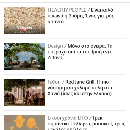
HEALTHY PEOPLE
Είναι καλό
πρωινό η βρόμη; Ένας γιατρός
απαντά
Design
Μόνο στα όνειρα: Τα
υπέροχα σπίτια του Ιμπέρ ντε
Ζιβανσί
Γεύση
Red Jane Grill: Η πιο
νόστιμη και χαλαρή αυλή στα
Χανιά (ίσως και στην Ελλάδα)
Είκοσι χρόνια LIFO
Tρεις
σημαντικοί Έλληνες μουσικοί, τρεις
μεγάλες απώλειες