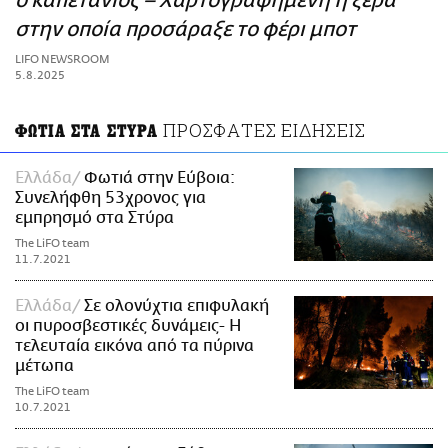
ο καπετάνιος – Χαρτογραφημένη η ξέρα
ΑΜΠΑ
στην οποία προσάραξε το φέρι μποτ
PRINT
LIFO NEWSROOM
5.8.2025
ΠΡΟΣΦΑΤΕΣ ΕΙΔΗΣΕΙΣ
ΦΩΤΙΑ ΣΤΑ ΣΤΥΡΑ
Ελλάδα
Φωτιά στην Εύβοια:
Συνελήφθη 53χρονος για
εμπρησμό στα Στύρα
The LiFO team
11.7.2021
Ελλάδα
Σε ολονύχτια επιφυλακή
οι πυροσβεστικές δυνάμεις- Η
τελευταία εικόνα από τα πύρινα
μέτωπα
The LiFO team
10.7.2021