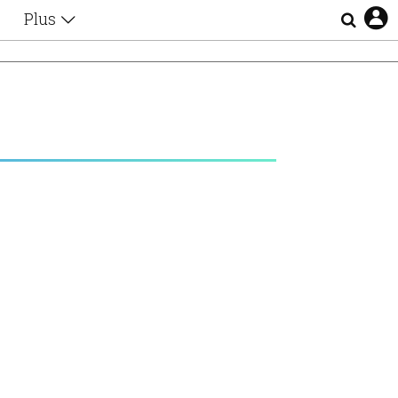
Plus
Θέματα
Συνεντεύξεις
Videos
τα
Αφιερώματα
Ζώδια
Εξομολογήσεις
Blogs
η
Οι Αθηναίοι
Απώλειες
Lgbtqi+
Επιλογές