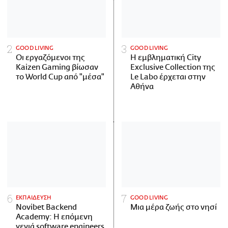
GOOD LIVING
GOOD LIVING
Οι εργαζόμενοι της
Η εμβληματική City
Kaizen Gaming βίωσαν
Exclusive Collection της
το World Cup από "μέσα"
Le Labo έρχεται στην
Αθήνα
ΕΚΠΑΙΔΕΥΣΗ
GOOD LIVING
Novibet Backend
Μια μέρα ζωής στο νησί
Academy: Η επόμενη
γενιά software engineers