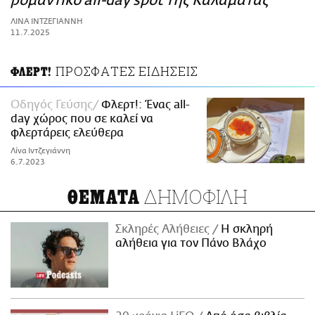
ρομαντικό all-day spot της Καλαμάτας
ΑΜΠΑ
ΛΙΝΑ ΙΝΤΖΕΓΙΑΝΝΗ
PRINT
11.7.2025
ΠΡΟΣΦΑΤΕΣ ΕΙΔΗΣΕΙΣ
ΦΛΕΡΤ!
Οδηγός Γεύσης
Φλερτ!: Ένας all-
day χώρος που σε καλεί να
φλερτάρεις ελεύθερα
Λίνα Ιντζεγιάννη
6.7.2023
ΔΗΜΟΦΙΛΗ
ΘΕΜΑΤΑ
Σκληρές Αλήθειες
H σκληρή
αλήθεια για τον Πάνο Βλάχο