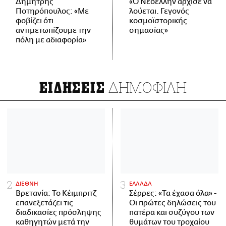
Δημήτρης
«Ο Νεοέλλην άρχισε να
Ποτηρόπουλος: «Με
λούεται. Γεγονός
φοβίζει ότι
κοσμοϊστορικής
αντιμετωπίζουμε την
σημασίας»
πόλη με αδιαφορία»
ΔΗΜΟΦΙΛΗ
ΕΙΔΗΣΕΙΣ
ΔΙΕΘΝΗ
ΕΛΛΑΔΑ
Βρετανία: Το Κέιμπριτζ
Σέρρες: «Τα έχασα όλα» -
επανεξετάζει τις
Οι πρώτες δηλώσεις του
διαδικασίες πρόσληψης
πατέρα και συζύγου των
καθηγητών μετά την
θυμάτων του τροχαίου