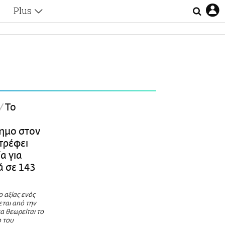
Plus
Θέματα
Συνεντεύξεις
Videos
τα
Αφιερώματα
Ζώδια
Εξομολογήσεις
Blogs
η
Το
Οι Αθηναίοι
ο
Απώλειες
ημο στον
Lgbtqi+
τρέφει
Επιλογές
α για
 σε 143
 αξίας ενός
εται από την
α θεωρείται το
ο του