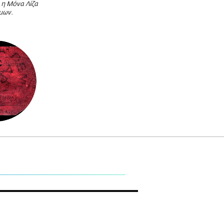
 η Μόνα Λίζα
μων.