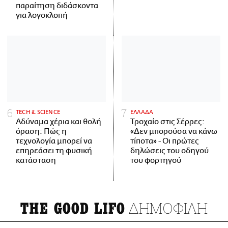
παραίτηση διδάσκοντα
για λογοκλοπή
ΤECH & SCIENCE
ΕΛΛΑΔΑ
Αδύναμα χέρια και θολή
Τροχαίο στις Σέρρες:
όραση: Πώς η
«Δεν μπορούσα να κάνω
τεχνολογία μπορεί να
τίποτα» - Οι πρώτες
επηρεάσει τη φυσική
δηλώσεις του οδηγού
κατάσταση
του φορτηγού
ΔΗΜΟΦΙΛΗ
THE GOOD LIFO