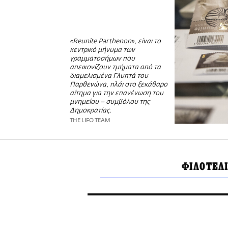
«Reunite Parthenon», είναι το
κεντρικό μήνυμα των
γραμματοσήμων που
απεικονίζουν τμήματα από τα
διαμελισμένα Γλυπτά του
Παρθενώνα, πλάι στο ξεκάθαρο
αίτημα για την επανένωση του
μνημείου – συμβόλου της
Δημοκρατίας.
THE LIFO TEAM
ΦΙΛΟΤΕΛ