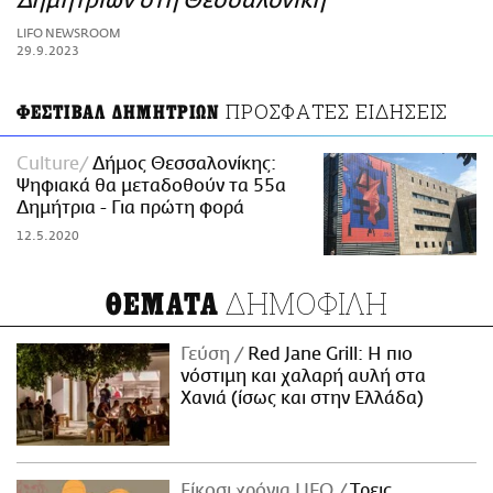
Δημητρίων στη Θεσσαλονίκη
ΑΜΠΑ
LIFO NEWSROOM
PRINT
29.9.2023
ΠΡΟΣΦΑΤΕΣ ΕΙΔΗΣΕΙΣ
ΦΕΣΤΙΒΑΛ ΔΗΜΗΤΡΙΩΝ
Culture
Δήμος Θεσσαλονίκης:
Ψηφιακά θα μεταδοθούν τα 55α
Δημήτρια - Για πρώτη φορά
12.5.2020
ΔΗΜΟΦΙΛΗ
ΘΕΜΑΤΑ
Γεύση
Red Jane Grill: Η πιο
νόστιμη και χαλαρή αυλή στα
Χανιά (ίσως και στην Ελλάδα)
Είκοσι χρόνια LIFO
Tρεις