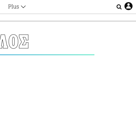
Plus
Θέματα
Συνεντεύξεις
Videos
ΛΟΣ
τα
Αφιερώματα
Ζώδια
Εξομολογήσεις
Blogs
η
Οι Αθηναίοι
Απώλειες
Lgbtqi+
Επιλογές