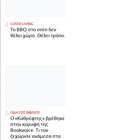
GOOD LIVING
Το BBQ στο σπίτι δεν
θέλει χώρο. Θέλει τρόπο.
ΟΔΗΓΟΣ ΒΙΒΛΙΟΥ
Ο «Καθρέφτης» βρέθηκε
στην κορυφή της
Bookvoice. Τι τον
ξεχώρισε ανάμεσα στα