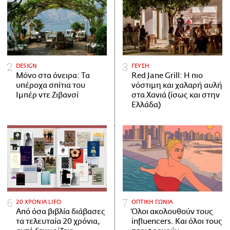
DESIGN
ΓΕΥΣΗ
Μόνο στα όνειρα: Τα
Red Jane Grill: Η πιο
υπέροχα σπίτια του
νόστιμη και χαλαρή αυλή
Ιμπέρ ντε Ζιβανσί
στα Χανιά (ίσως και στην
Ελλάδα)
20 ΧΡΟΝΙΑ LIFO
ΟΠΤΙΚΗ ΓΩΝΙΑ
Από όσα βιβλία διάβασες
Όλοι ακολουθούν τους
τα τελευταία 20 χρόνια,
influencers. Και όλοι τους