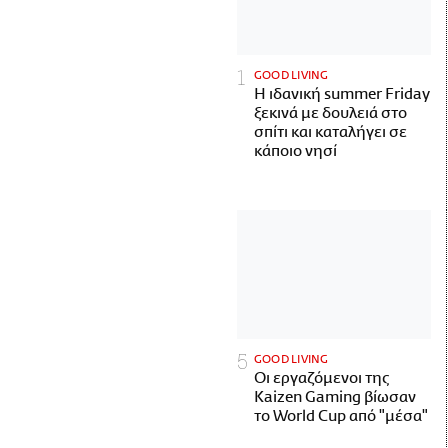
GOOD LIVING
Η ιδανική summer Friday
ξεκινά με δουλειά στο
σπίτι και καταλήγει σε
κάποιο νησί
GOOD LIVING
Οι εργαζόμενοι της
Kaizen Gaming βίωσαν
το World Cup από "μέσα"