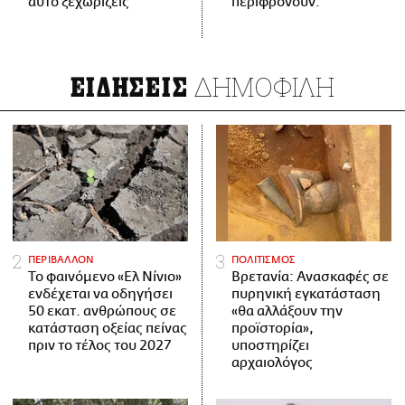
αυτό ξεχωρίζεις
περιφρονούν.
ΔΗΜΟΦΙΛΗ
ΕΙΔΗΣΕΙΣ
ΠΕΡΙΒΑΛΛΟΝ
ΠΟΛΙΤΙΣΜΟΣ
Το φαινόμενο «Ελ Νίνιο»
Βρετανία: Ανασκαφές σε
ενδέχεται να οδηγήσει
πυρηνική εγκατάσταση
50 εκατ. ανθρώπους σε
«θα αλλάξουν την
κατάσταση οξείας πείνας
προϊστορία»,
πριν το τέλος του 2027
υποστηρίζει
αρχαιολόγος