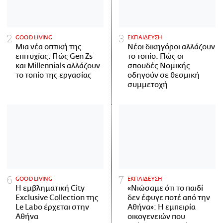
GOOD LIVING
ΕΚΠΑΙΔΕΥΣΗ
Μια νέα οπτική της
Νέοι δικηγόροι αλλάζουν
επιτυχίας: Πώς Gen Zs
το τοπίο: Πώς οι
και Millennials αλλάζουν
σπουδές Νομικής
το τοπίο της εργασίας
οδηγούν σε θεσμική
συμμετοχή
GOOD LIVING
ΕΚΠΑΙΔΕΥΣΗ
Η εμβληματική City
«Νιώσαμε ότι το παιδί
Exclusive Collection της
δεν έφυγε ποτέ από την
Le Labo έρχεται στην
Αθήνα»: Η εμπειρία
Αθήνα
οικογενειών που