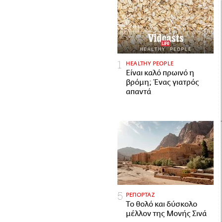
HEALTHY PEOPLE
Είναι καλό πρωινό η
βρόμη; Ένας γιατρός
απαντά
ΡΕΠΟΡΤΑΖ
Το θολό και δύσκολο
μέλλον της Μονής Σινά