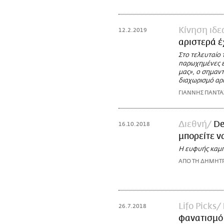
Κίνηση ιδε
12.2.2019
αριστερά έ
Στο τελευταίο 
παρωχημένες εμ
μας», ο σημαν
διαχωρισμό αρι
ΓΙΑΝΝΗΣ ΠΑΝΤ
Διεθνή
De
16.10.2018
μπορείτε 
Η ευφυής καμπ
ΑΠΟ ΤΗ ΔΗΜΗΤΡ
Lifo Picks
26.7.2018
φανατισμό