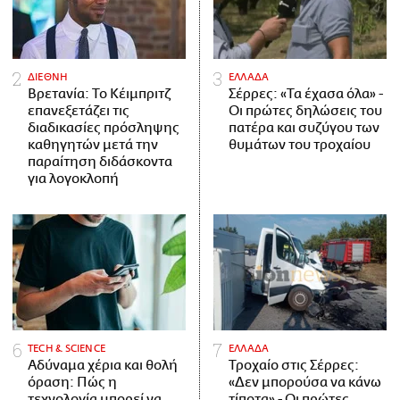
ΔΙΕΘΝΗ
ΕΛΛΑΔΑ
Βρετανία: Το Κέιμπριτζ
Σέρρες: «Τα έχασα όλα» -
επανεξετάζει τις
Οι πρώτες δηλώσεις του
διαδικασίες πρόσληψης
πατέρα και συζύγου των
καθηγητών μετά την
θυμάτων του τροχαίου
παραίτηση διδάσκοντα
για λογοκλοπή
ΤECH & SCIENCE
ΕΛΛΑΔΑ
Αδύναμα χέρια και θολή
Τροχαίο στις Σέρρες:
όραση: Πώς η
«Δεν μπορούσα να κάνω
τεχνολογία μπορεί να
τίποτα» - Οι πρώτες