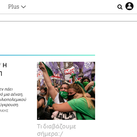
Plus
Θέματα
Συνεντεύξεις
Videos
τα
Αφιερώματα
Ζώδια
Εξομολογήσεις
Blogs
η
Η
Οι Αθηναίοι
η
Απώλειες
Lgbtqi+
εν πάει
Επιλογές
ό μια αέναη,
υλιοπολεμικού
σύγκρουση.
ΑΚΗΣ
Τι διαβάζουμε
σήμερα: