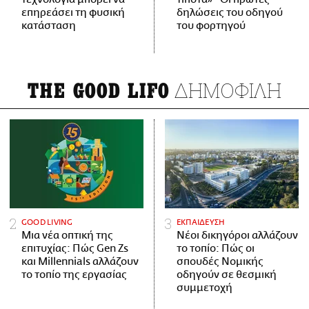
επηρεάσει τη φυσική
δηλώσεις του οδηγού
κατάσταση
του φορτηγού
ΔΗΜΟΦΙΛΗ
THE GOOD LIFO
GOOD LIVING
ΕΚΠΑΙΔΕΥΣΗ
Μια νέα οπτική της
Νέοι δικηγόροι αλλάζουν
επιτυχίας: Πώς Gen Zs
το τοπίο: Πώς οι
και Millennials αλλάζουν
σπουδές Νομικής
το τοπίο της εργασίας
οδηγούν σε θεσμική
συμμετοχή