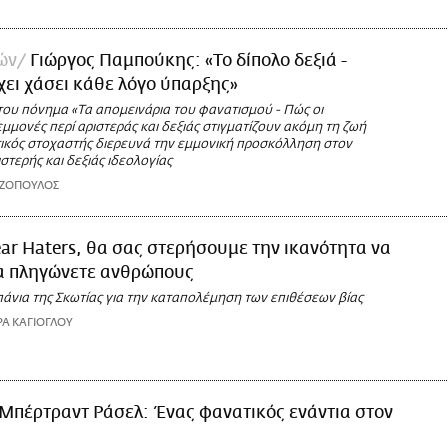
ών
Γιώργος Παμπούκης: «Το δίπολο δεξιά -
χει χάσει κάθε λόγο ύπαρξης»
του πόνημα «Τα απομεινάρια του φανατισμού - Πώς οι
μονές περί αριστεράς και δεξιάς στιγματίζουν ακόμη τη ζωή
τικός στοχαστής διερευνά την εμμονική προσκόλληση στον
στερής και δεξιάς ιδεολογίας
ΑΖΟΠΟΥΛΟΣ
ar Haters, θα σας στερήσουμε την ικανότητα να
να πληγώνετε ανθρώπους
άνια της Σκωτίας για την καταπολέμηση των επιθέσεων βίας
Α ΚΑΓΙΟΓΛΟΥ
Μπέρτραντ Ράσελ: Ένας φανατικός ενάντια στον