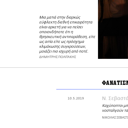
Μια ματιά στην διαρκώς
εύφλεκτη διεθνή επικαιρότητα
είναι αρκετή για να πείσει
οποιονδήποτε ότι η
θρησκευτική αντιπαράθεση, είτε
ως αιτία είτε ως πρόσχημα
κλιμάκωσης συγκρούσεων,
μοιάζει πιο ισχυρή από ποτέ.
ΔΗΜΗΤΡΗΣ ΠΟΛΙΤΑΚΗΣ
ΦΑΝΑΤΙΣ
Ν. Σεβαστ
10.5.2019
Καχύποπτοι μπ
νοσταλγούν τα
ΝΙΚΟΛΑΣ ΣΕΒΑΣ