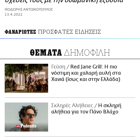
σχέσεις τους με την οθωμανική εξουσία
ΑΜΠΑ
ΘΟΔΩΡΗΣ ΑΝΤΩΝΟΠΟΥΛΟΣ
PRINT
13.4.2022
ΠΡΟΣΦΑΤΕΣ ΕΙΔΗΣΕΙΣ
ΦΑΝΑΡΙΩΤΕΣ
ΔΗΜΟΦΙΛΗ
ΘΕΜΑΤΑ
Γεύση
Red Jane Grill: Η πιο
νόστιμη και χαλαρή αυλή στα
Χανιά (ίσως και στην Ελλάδα)
Σκληρές Αλήθειες
H σκληρή
αλήθεια για τον Πάνο Βλάχο