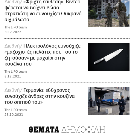
Διεθνή
«Φριχτή επίθεση»- Βίντεο
φέρεται να δείχνει Ρώσο
στρατιώτη να ευνουχίζει Ουκρανό
αιχμάλωτο
The LiFO team
30.7.2022
Διεθνή
Ηλεκτρολόγος ευνούχιζε
«μαζοχιστές πελάτες που του το
ζητούσαν» με μαχαίρι στην
κουζίνα του
The LiFO team
8.12.2021
Διεθνή
Γερμανία: «66χρονος
ευνούχιζε άνδρες στην κουζίνα
του σπιτιού του»
The LiFO team
28.10.2021
ΔΗΜΟΦΙΛΗ
ΘΕΜΑΤΑ