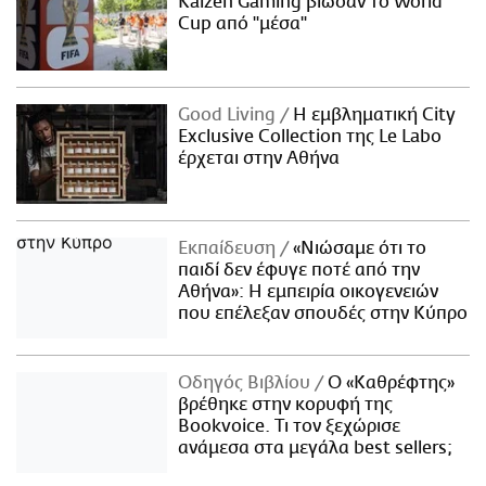
Kaizen Gaming βίωσαν το World
Cup από "μέσα"
Good Living
Η εμβληματική City
Exclusive Collection της Le Labo
έρχεται στην Αθήνα
Εκπαίδευση
«Νιώσαμε ότι το
παιδί δεν έφυγε ποτέ από την
Αθήνα»: Η εμπειρία οικογενειών
που επέλεξαν σπουδές στην Κύπρο
Οδηγός Βιβλίου
Ο «Καθρέφτης»
βρέθηκε στην κορυφή της
Bookvoice. Τι τον ξεχώρισε
ανάμεσα στα μεγάλα best sellers;