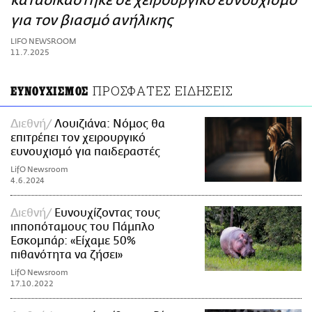
καταδικάστηκε σε χειρουργικό ευνουχισμό
ΑΜΠΑ
για τον βιασμό ανήλικης
PRINT
LIFO NEWSROOM
11.7.2025
ΠΡΟΣΦΑΤΕΣ ΕΙΔΗΣΕΙΣ
ΕΥΝΟΥΧΙΣΜΟΣ
Διεθνή
Λουιζιάνα: Νόμος θα
επιτρέπει τον χειρουργικό
ευνουχισμό για παιδεραστές
LifO Newsroom
4.6.2024
Διεθνή
Ευνουχίζοντας τους
ιπποπόταμους του Πάμπλο
Εσκομπάρ: «Είχαμε 50%
πιθανότητα να ζήσει»
LifO Newsroom
17.10.2022