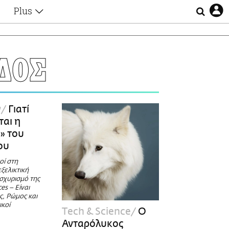
Plus
Θέματα
Συνεντεύξεις
Videos
ΔΟΣ
τα
Αφιερώματα
Ζώδια
Εξομολογήσεις
Blogs
η
ν
Γιατί
Οι Αθηναίοι
ται η
Απώλειες
» του
Lgbtqi+
ου
Επιλογές
οί στη
εξελικτική
ισχυρισμό της
es – Είναι
ς, Ρώμος και
ικοί
Τech & Science
Ο
Ανταρόλυκος