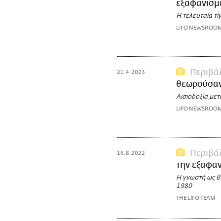
εξαφανισμέ
Η τελευταία τί
LIFO NEWSROO
Περιβά
21.4.2023
θεωρούσαν 
Αισιοδοξία με
LIFO NEWSROO
Περιβά
16.8.2022
την εξαφαν
Η γνωστή ως θ
1980
THE LIFO TEAM