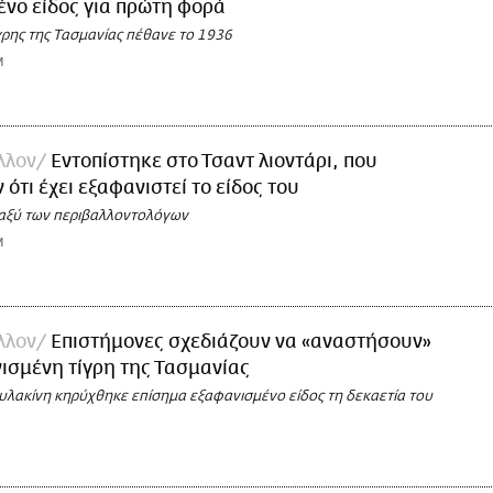
νο είδος για πρώτη φορά
γρης της Τασμανίας πέθανε το 1936
M
λλον
Εντοπίστηκε στο Τσαντ λιοντάρι, που
ότι έχει εξαφανιστεί το είδος του
ταξύ των περιβαλλοντολόγων
M
λλον
Eπιστήμονες σχεδιάζουν να «αναστήσουν»
ισμένη τίγρη της Τασμανίας
υλακίνη κηρύχθηκε επίσημα εξαφανισμένο είδος τη δεκαετία του