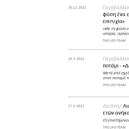
Περιβάλλο
30.12.2021
φύση ένα ε
επιτυχία»
«Με τη φύση ν
ιστορία, πρόκει
THE LIFO TEAM
Περιβάλλο
25.5.2021
ποτάμι - «
Μετά από σχεδό
στον ποταμό τ
THE LIFO TEAM
Διεθνή
Αυ
17.5.2021
ετών ανήκε
Οι επιστήμονε
THE LIFO TEAM