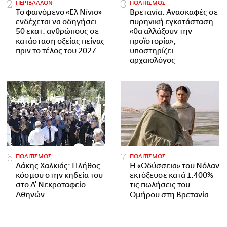
ΠΕΡΙΒΑΛΛΟΝ
ΠΟΛΙΤΙΣΜΟΣ
Το φαινόμενο «Ελ Νίνιο»
Βρετανία: Ανασκαφές σε
ενδέχεται να οδηγήσει
πυρηνική εγκατάσταση
50 εκατ. ανθρώπους σε
«θα αλλάξουν την
κατάσταση οξείας πείνας
προϊστορία»,
πριν το τέλος του 2027
υποστηρίζει
αρχαιολόγος
ΠΟΛΙΤΙΣΜΟΣ
ΠΟΛΙΤΙΣΜΟΣ
Λάκης Χαλκιάς: Πλήθος
Η «Οδύσσεια» του Νόλαν
κόσμου στην κηδεία του
εκτόξευσε κατά 1.400%
στο Α' Νεκροταφείο
τις πωλήσεις του
Αθηνών
Ομήρου στη Βρετανία