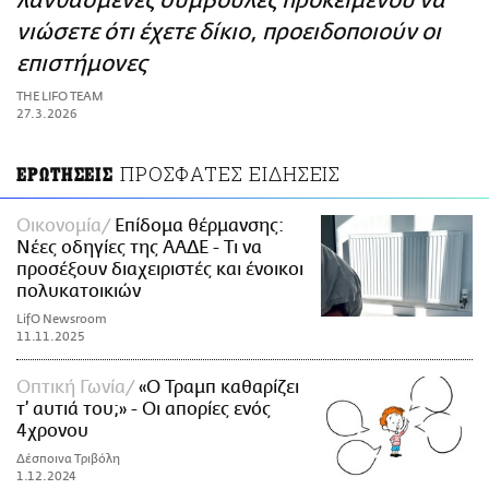
λανθασμένες συμβουλές προκειμένου να
ΑΜΠΑ
νιώσετε ότι έχετε δίκιο, προειδοποιούν οι
PRINT
επιστήμονες
THE LIFO TEAM
27.3.2026
ΠΡΟΣΦΑΤΕΣ ΕΙΔΗΣΕΙΣ
ΕΡΩΤΗΣΕΙΣ
Οικονομία
Επίδομα θέρμανσης:
Νέες οδηγίες της ΑΑΔΕ - Τι να
προσέξουν διαχειριστές και ένοικοι
πολυκατοικιών
LifO Newsroom
11.11.2025
Οπτική Γωνία
«Ο Τραμπ καθαρίζει
τ’ αυτιά του;» - Οι απορίες ενός
4χρονου
Δέσποινα Τριβόλη
1.12.2024