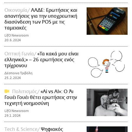
Οικονομία
ΑΑΔΕ: Ερωτήσεις και
απαντήσεις για την υποχρεωτική
διασύνδεση των POS με τις
ταμειακές
LifO Newsroom
20.6.2024
Οπτική Γωνία
«Τα κακά μου είναι
ελληνικά;» – 26 ερωτήσεις ενός
τρίχρονου
Δέσποινα Τριβόλη
25.2.2024
Πολιτισμός
«Ai vs AI»: Ο Άι
Γουέι Γουέι θέτει ερωτήσεις στην
τεχνητή νοημοσύνη
LifO Newsroom
29.1.2024
Τech & Science
Ψηφιακός