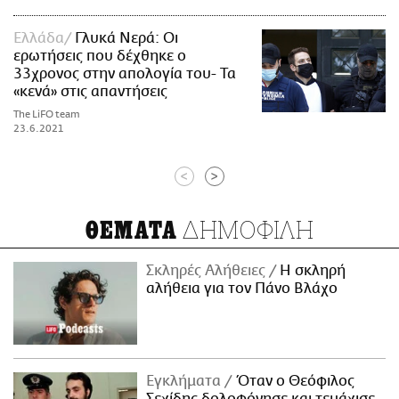
Ελλάδα
Γλυκά Νερά: Οι
ερωτήσεις που δέχθηκε ο
33χρονος στην απολογία του- Τα
«κενά» στις απαντήσεις
The LiFO team
23.6.2021
<
>
ΔΗΜΟΦΙΛΗ
ΘΕΜΑΤΑ
Σκληρές Αλήθειες
H σκληρή
αλήθεια για τον Πάνο Βλάχο
Εγκλήματα
Όταν ο Θεόφιλος
Σεχίδης δολοφόνησε και τεμάχισε