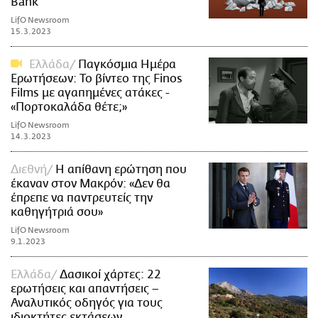
Bank
LifO Newsroom
15.3.2023
Ελλάδα
Παγκόσμια Ημέρα
Ερωτήσεων: Το βίντεο της Finos
Films με αγαπημένες ατάκες -
«Πορτοκαλάδα θέτε;»
LifO Newsroom
14.3.2023
Διεθνή
Η απίθανη ερώτηση που
έκαναν στον Μακρόν: «Δεν θα
έπρεπε να παντρευτείς την
καθηγήτριά σου»
LifO Newsroom
9.1.2023
Ελλάδα
Δασικοί χάρτες: 22
ερωτήσεις και απαντήσεις –
Αναλυτικός οδηγός για τους
ιδιοκτήτες εκτάσεων