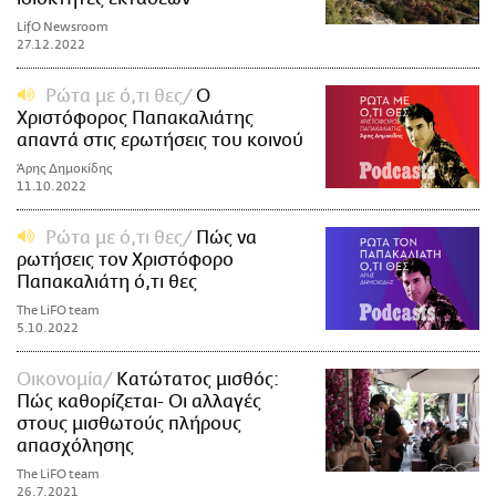
LifO Newsroom
27.12.2022
Ρώτα με ό,τι θες
Ο
Χριστόφορος Παπακαλιάτης
απαντά στις ερωτήσεις του κοινού
Άρης Δημοκίδης
11.10.2022
Ρώτα με ό,τι θες
Πώς να
ρωτήσεις τον Χριστόφορο
Παπακαλιάτη ό,τι θες
The LiFO team
5.10.2022
Οικονομία
Κατώτατος μισθός:
Πώς καθορίζεται- Οι αλλαγές
στους μισθωτούς πλήρους
απασχόλησης
The LiFO team
26.7.2021