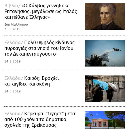
Βιβλίο
«Ο Κάλβος γεννήθηκε
Επτανήσιος, μεγάλωσε ως Ιταλός
και πέθανε Έλληνας»
Εύη Μαλλιαρού
3.11.2019
Ελλάδα
Πολύ υψηλός κίνδυνος
πυρκαγιάς στα νησιά του Ιονίου
τον Δεκαπενταύγουστο
14.8.2019
Ελλάδα
Καιρός: Βροχές,
καταιγίδες και σκόνη
14.5.2019
Ελλάδα
Κέρκυρα: "Σίγησε" μετά
από 100 χρόνια το δημοτικό
σχολείο της Ερείκουσας