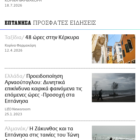
ΚΟΡΙΝΑ ΦΑΡΜΑΚΟΡΗ
ΑΜΠΑ
18.7.2026
PRINT
ΠΡΟΣΦΑΤΕΣ ΕΙΔΗΣΕΙΣ
ΕΠΤΑΝΗΣΑ
Ταξίδια
48 ώρες στην Κέρκυρα
Κορίνα Φαρμακόρη
12.4.2026
Ελλάδα
Προειδοποίηση
Αρναούτογλου: Δυνητικά
επικίνδυνα καιρικά φαινόμενα τις
επόμενες ώρες -Προσοχή στα
Επτάνησα
LifO Newsroom
25.1.2023
Αλμανάκ
Η Ζάκυνθος και τα
Επτάνησα στις ταινίες του Τώνη