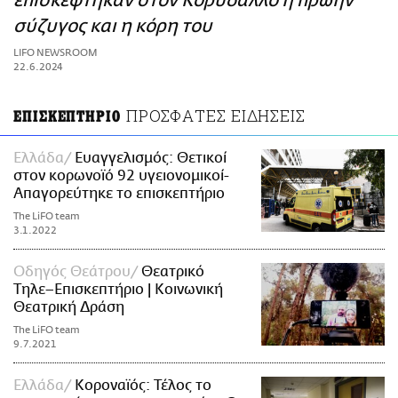
επισκέφτηκαν στον Κορυδαλλό η πρώην
ΑΜΠΑ
σύζυγος και η κόρη του
PRINT
LIFO NEWSROOM
22.6.2024
ΠΡΟΣΦΑΤΕΣ ΕΙΔΗΣΕΙΣ
ΕΠΙΣΚΕΠΤΗΡΙΟ
Ελλάδα
Ευαγγελισμός: Θετικοί
στον κορωνοϊό 92 υγειονομικοί-
Απαγορεύτηκε το επισκεπτήριο
The LiFO team
3.1.2022
Οδηγός Θεάτρου
Θεατρικό
Τηλε–Επισκεπτήριο | Κοινωνική
Θεατρική Δράση
The LiFO team
9.7.2021
Ελλάδα
Κοροναϊός: Τέλος το