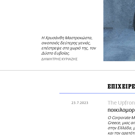
Η Χρυσάνθη Μαστροκώστα,
οινοποιός δεύτερης γενιάς,
επέστρεψε στο χωριό της, τον
Δύστο Ευβοίας.
ΔΗΜΗΤΡΗΣ ΚΥΡΙΑΖΗΣ
ΕΠΙΧΕΙΡΕ
The Upfront
23.7.2023
ποικιλομορ
Ο Corporate M
Greece, μιας α
στην Ελλάδα, μ
και την ορατότ