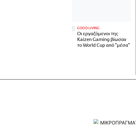
GOOD LIVING
Οι εργαζόμενοι της
Kaizen Gaming βίωσαν
το World Cup από "μέσα"