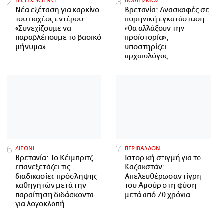
ΤECH & SCIENCE
ΠΟΛΙΤΙΣΜΟΣ
Νέα εξέταση για καρκίνο
Βρετανία: Ανασκαφές σε
του παχέος εντέρου:
πυρηνική εγκατάσταση
«Συνεχίζουμε να
«θα αλλάξουν την
παραβλέπουμε το βασικό
προϊστορία»,
μήνυμα»
υποστηρίζει
αρχαιολόγος
ΔΙΕΘΝΗ
ΠΕΡΙΒΑΛΛΟΝ
Βρετανία: Το Κέιμπριτζ
Ιστορική στιγμή για το
επανεξετάζει τις
Καζακστάν:
διαδικασίες πρόσληψης
Απελευθέρωσαν τίγρη
καθηγητών μετά την
του Αμούρ στη φύση
παραίτηση διδάσκοντα
μετά από 70 χρόνια
για λογοκλοπή