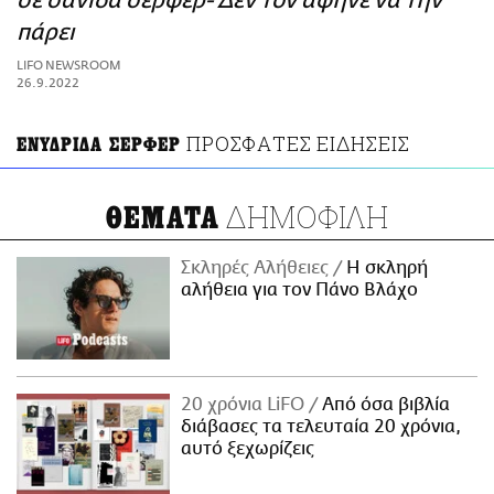
σε σανίδα σέρφερ- Δεν τον άφηνε να την
ΑΜΠΑ
πάρει
PRINT
LIFO NEWSROOM
26.9.2022
ΠΡΟΣΦΑΤΕΣ ΕΙΔΗΣΕΙΣ
ΕΝΥΔΡΙΔΑ ΣΕΡΦΕΡ
ΔΗΜΟΦΙΛΗ
ΘΕΜΑΤΑ
Σκληρές Αλήθειες
H σκληρή
αλήθεια για τον Πάνο Βλάχο
20 χρόνια LiFO
Από όσα βιβλία
διάβασες τα τελευταία 20 χρόνια,
αυτό ξεχωρίζεις