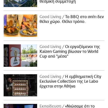
θεσμική συμμετοχή
Good Living
Το BBQ στο σπίτι δεν
θέλει χώρο. Θέλει τρόπο.
Good Living
Οι εργαζόμενοι της
Kaizen Gaming βίωσαν το World
Cup από "μέσα"
Good Living
Η εμβληματική City
Exclusive Collection της Le Labo
έρχεται στην Αθήνα
Εκπαίδευση
«Νιώσαμε ότι το