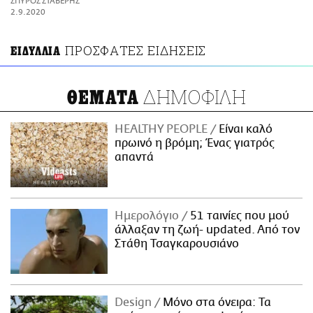
ΣΠΥΡΟΣ ΣΤΑΒΕΡΗΣ
ΑΜΠΑ
2.9.2020
PRINT
ΠΡΟΣΦΑΤΕΣ ΕΙΔΗΣΕΙΣ
ΕΙΔΥΛΛΙΑ
ΔΗΜΟΦΙΛΗ
ΘΕΜΑΤΑ
HEALTHY PEOPLE
Είναι καλό
πρωινό η βρόμη; Ένας γιατρός
απαντά
Ημερολόγιο
51 ταινίες που μού
άλλαξαν τη ζωή- updated. Aπό τον
Στάθη Τσαγκαρουσιάνο
Design
Μόνο στα όνειρα: Τα