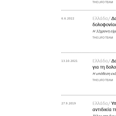
THE LIFO TEAM
Ελλάδα
Δ
6.6.2022
δολοφονία
Η 32χρονη είχε
THE LIFO TEAM
Ελλάδα
Δ
13.10.2021
για τη δολ
Η υπόθεση εκδ
THE LIFO TEAM
Ελλάδα
Υ
27.9.2019
αντιδικία 