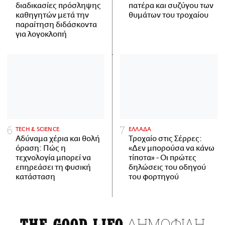
διαδικασίες πρόσληψης
πατέρα και συζύγου των
καθηγητών μετά την
θυμάτων του τροχαίου
παραίτηση διδάσκοντα
για λογοκλοπή
ΤECH & SCIENCE
ΕΛΛΑΔΑ
Αδύναμα χέρια και θολή
Τροχαίο στις Σέρρες:
όραση: Πώς η
«Δεν μπορούσα να κάνω
τεχνολογία μπορεί να
τίποτα» - Οι πρώτες
επηρεάσει τη φυσική
δηλώσεις του οδηγού
κατάσταση
του φορτηγού
ΔΗΜΟΦΙΛΗ
THE GOOD LIFO