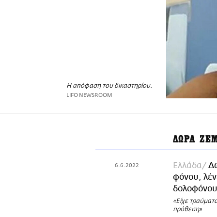
Η απόφαση του δικαστηρίου.
LIFO NEWSROOM
ΔΩΡΑ ΖΕ
Ελλάδα
Δώ
6.6.2022
φόνου, λέν
δολοφόνου
«Είχε τραύματ
πρόθεση»