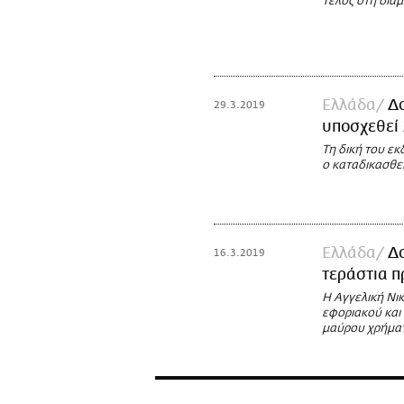
Τέλος στη διαμ
Ελλάδα
Δ
29.3.2019
υποσχεθεί 
Τη δική του ε
ο καταδικασθεί
Ελλάδα
Δο
16.3.2019
τεράστια π
Η Αγγελική Νι
εφοριακού και
μαύρου χρήμα