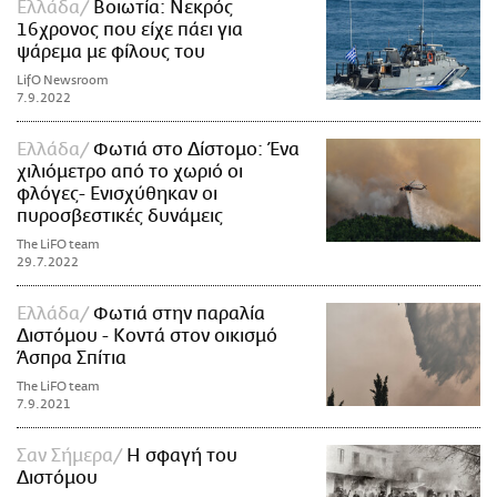
Ελλάδα
Βοιωτία: Νεκρός
16χρονος που είχε πάει για
ψάρεμα με φίλους του
LifO Newsroom
7.9.2022
Ελλάδα
Φωτιά στο Δίστομο: Ένα
χιλιόμετρο από το χωριό οι
φλόγες- Ενισχύθηκαν οι
πυροσβεστικές δυνάμεις
The LiFO team
29.7.2022
Ελλάδα
Φωτιά στην παραλία
Διστόμου - Κοντά στον οικισμό
Άσπρα Σπίτια
The LiFO team
7.9.2021
Σαν Σήμερα
Η σφαγή του
Διστόμου