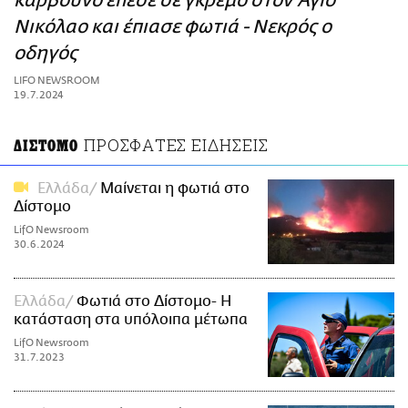
κάρβουνο έπεσε σε γκρεμό στον Άγιο
ΑΜΠΑ
Νικόλαο και έπιασε φωτιά - Νεκρός ο
PRINT
οδηγός
LIFO NEWSROOM
19.7.2024
ΠΡΟΣΦΑΤΕΣ ΕΙΔΗΣΕΙΣ
ΔΙΣΤΟΜΟ
Ελλάδα
Μαίνεται η φωτιά στο
Δίστομο
LifO Newsroom
30.6.2024
Ελλάδα
Φωτιά στο Δίστομο- Η
κατάσταση στα υπόλοιπα μέτωπα
LifO Newsroom
31.7.2023