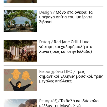
Design
Μόνο στα όνειρα: Τα
υπέροχα σπίτια του Ιμπέρ ντε
Ζιβανσί
Γεύση
Red Jane Grill: Η πιο
νόστιμη και χαλαρή αυλή στα
Χανιά (ίσως και στην Ελλάδα)
Είκοσι χρόνια LIFO
Tρεις
σημαντικοί Έλληνες μουσικοί, τρεις
μεγάλες απώλειες
Ρεπορτάζ
Το θολό και δύσκολο
μέλλον της Μονής Σινά