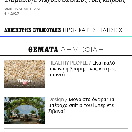
Σταμούλη αντέχουν σε όλους τους καιρούς
ΑΜΠΑ
ΦΙΛΙΠΠΑ ΔΗΜΗΤΡΙΑΔΗ
PRINT
6.4.2017
ΠΡΟΣΦΑΤΕΣ ΕΙΔΗΣΕΙΣ
ΔΗΜΗΤΡΗΣ ΣΤΑΜΟΥΛΗΣ
ΔΗΜΟΦΙΛΗ
ΘΕΜΑΤΑ
HEALTHY PEOPLE
Είναι καλό
πρωινό η βρόμη; Ένας γιατρός
απαντά
Design
Μόνο στα όνειρα: Τα
υπέροχα σπίτια του Ιμπέρ ντε
Ζιβανσί