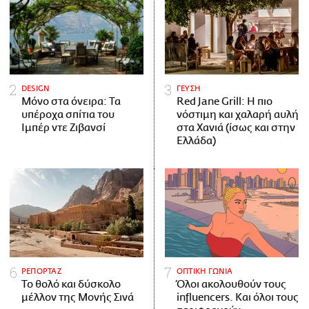
DESIGN
ΓΕΥΣΗ
Μόνο στα όνειρα: Τα
Red Jane Grill: Η πιο
υπέροχα σπίτια του
νόστιμη και χαλαρή αυλή
Ιμπέρ ντε Ζιβανσί
στα Χανιά (ίσως και στην
Ελλάδα)
ΡΕΠΟΡΤΑΖ
ΟΠΤΙΚΗ ΓΩΝΙΑ
Το θολό και δύσκολο
Όλοι ακολουθούν τους
μέλλον της Μονής Σινά
influencers. Και όλοι τους