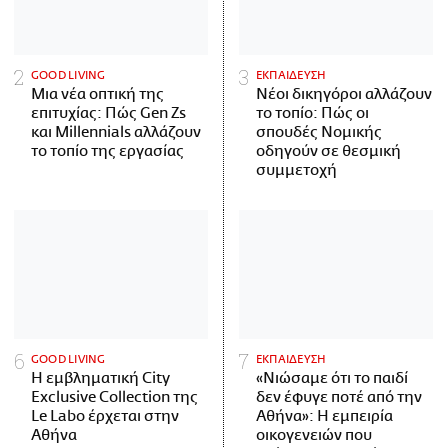
GOOD LIVING
ΕΚΠΑΙΔΕΥΣΗ
Μια νέα οπτική της
Νέοι δικηγόροι αλλάζουν
επιτυχίας: Πώς Gen Zs
το τοπίο: Πώς οι
και Millennials αλλάζουν
σπουδές Νομικής
το τοπίο της εργασίας
οδηγούν σε θεσμική
συμμετοχή
GOOD LIVING
ΕΚΠΑΙΔΕΥΣΗ
Η εμβληματική City
«Νιώσαμε ότι το παιδί
Exclusive Collection της
δεν έφυγε ποτέ από την
Le Labo έρχεται στην
Αθήνα»: Η εμπειρία
Αθήνα
οικογενειών που