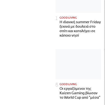
GOOD LIVING
Η ιδανική summer Friday
ξεκινά με δουλειά στο
σπίτι και καταλήγει σε
κάποιο νησί
GOOD LIVING
Οι εργαζόμενοι της
Kaizen Gaming βίωσαν
το World Cup από "μέσα"