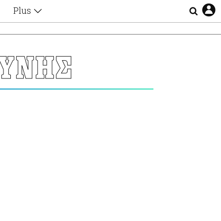
Plus
Θέματα
Συνεντεύξεις
Videos
ΥΝΗΣ
τα
Αφιερώματα
Ζώδια
Εξομολογήσεις
Blogs
η
Οι Αθηναίοι
Απώλειες
Lgbtqi+
Επιλογές