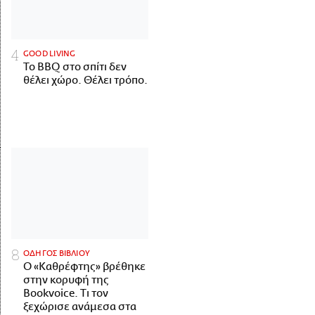
GOOD LIVING
Το BBQ στο σπίτι δεν
θέλει χώρο. Θέλει τρόπο.
ΟΔΗΓΟΣ ΒΙΒΛΙΟΥ
Ο «Καθρέφτης» βρέθηκε
στην κορυφή της
Bookvoice. Τι τον
ξεχώρισε ανάμεσα στα