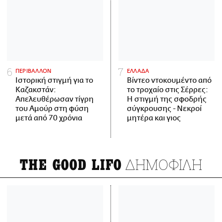
ΠΕΡΙΒΑΛΛΟΝ
ΕΛΛΑΔΑ
Ιστορική στιγμή για το
Βίντεο ντοκουμέντο από
Καζακστάν:
το τροχαίο στις Σέρρες:
Απελευθέρωσαν τίγρη
Η στιγμή της σφοδρής
του Αμούρ στη φύση
σύγκρουσης - Νεκροί
μετά από 70 χρόνια
μητέρα και γιος
ΔΗΜΟΦΙΛΗ
THE GOOD LIFO