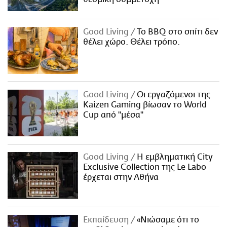
Good Living
Το BBQ στο σπίτι δεν
θέλει χώρο. Θέλει τρόπο.
Good Living
Οι εργαζόμενοι της
Kaizen Gaming βίωσαν το World
Cup από "μέσα"
Good Living
Η εμβληματική City
Exclusive Collection της Le Labo
έρχεται στην Αθήνα
Εκπαίδευση
«Νιώσαμε ότι το