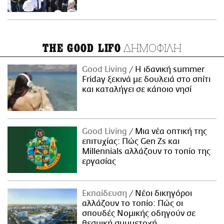
ΔΗΜΟΦΙΛΗ
THE GOOD LIFO
Good Living
Η ιδανική summer
Friday ξεκινά με δουλειά στο σπίτι
και καταλήγει σε κάποιο νησί
Good Living
Μια νέα οπτική της
επιτυχίας: Πώς Gen Zs και
Millennials αλλάζουν το τοπίο της
εργασίας
Εκπαίδευση
Νέοι δικηγόροι
αλλάζουν το τοπίο: Πώς οι
σπουδές Νομικής οδηγούν σε
θεσμική συμμετοχή