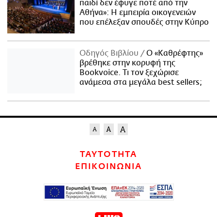
παιδί δεν έφυγε ποτέ από την
Αθήνα»: Η εμπειρία οικογενειών
που επέλεξαν σπουδές στην Κύπρο
Οδηγός Βιβλίου
Ο «Καθρέφτης»
βρέθηκε στην κορυφή της
Bookvoice. Τι τον ξεχώρισε
ανάμεσα στα μεγάλα best sellers;
ΤΑΥΤΟΤΗΤΑ
ΕΠΙΚΟΙΝΩΝΙΑ