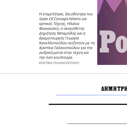
Η επιμελήτρια, διευθύντρια του
State Of Concept Athens και
κριτικός Τέχνης, Ηλιάνα
Φωκιανάκη, ο σκηνοθέτης
Δημήτρης Μπαμπίλης και η
δραματουργός Γεωργία
Κανελλοπούλου συζητούν με τη
Χριστίνα Γαλανοπούλου για την
ανδρική ματιά στην τέχνη και
την ποπ κουλτούρα.
ΧΡΙΣΤΙΝΑ ΓΑΛΑΝΟΠΟΥΛΟΥ
ΔΗΜΗΤΡ