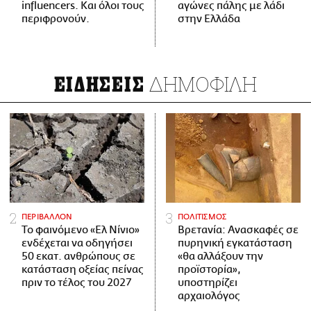
influencers. Και όλοι τους
αγώνες πάλης με λάδι
περιφρονούν.
στην Ελλάδα
ΔΗΜΟΦΙΛΗ
ΕΙΔΗΣΕΙΣ
ΠΕΡΙΒΑΛΛΟΝ
ΠΟΛΙΤΙΣΜΟΣ
Το φαινόμενο «Ελ Νίνιο»
Βρετανία: Ανασκαφές σε
ενδέχεται να οδηγήσει
πυρηνική εγκατάσταση
50 εκατ. ανθρώπους σε
«θα αλλάξουν την
κατάσταση οξείας πείνας
προϊστορία»,
πριν το τέλος του 2027
υποστηρίζει
αρχαιολόγος