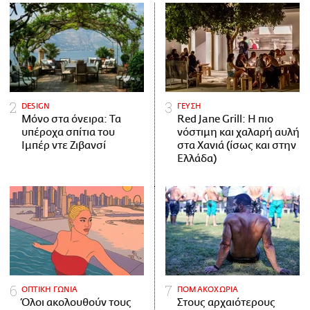
DESIGN
ΓΕΥΣΗ
Μόνο στα όνειρα: Τα
Red Jane Grill: Η πιο
υπέροχα σπίτια του
νόστιμη και χαλαρή αυλή
Ιμπέρ ντε Ζιβανσί
στα Χανιά (ίσως και στην
Ελλάδα)
ΟΠΤΙΚΗ ΓΩΝΙΑ
ΠΟΜΑΚΟΧΩΡΙΑ
Όλοι ακολουθούν τους
Στους αρχαιότερους