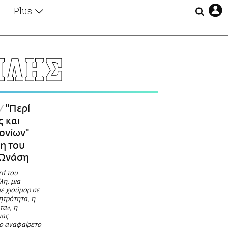
Plus
Θέματα
Συνεντεύξεις
Videos
ΙΛΗΣ
τα
Αφιερώματα
Ζώδια
Εξομολογήσεις
Blogs
η
"Περί
Οι Αθηναίοι
ς και
Απώλειες
ονίων"
Lgbtqi+
γη του
Επιλογές
 Ωνάση
rd του
η, μια
ε χιούμορ σε
ητρότητα, η
τα», η
μας
το αναφαίρετο