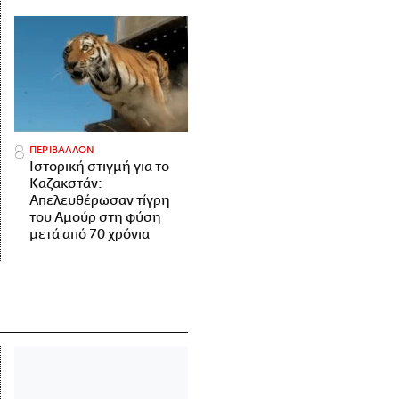
ΠΕΡΙΒΑΛΛΟΝ
Ιστορική στιγμή για το
Καζακστάν:
Απελευθέρωσαν τίγρη
του Αμούρ στη φύση
μετά από 70 χρόνια