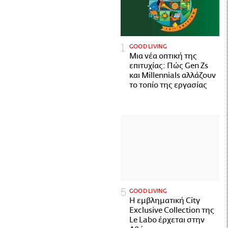
GOOD LIVING
Μια νέα οπτική της
επιτυχίας: Πώς Gen Zs
και Millennials αλλάζουν
το τοπίο της εργασίας
GOOD LIVING
Η εμβληματική City
Exclusive Collection της
Le Labo έρχεται στην