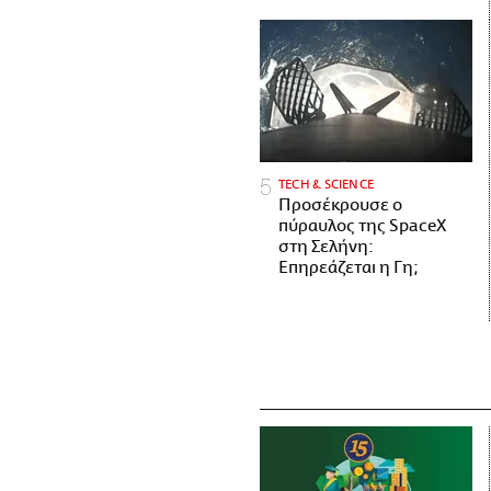
ΤECH & SCIENCE
Προσέκρουσε ο
πύραυλος της SpaceX
στη Σελήνη:
Επηρεάζεται η Γη;