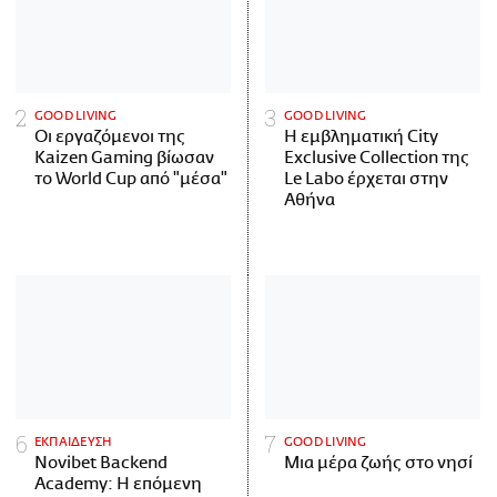
GOOD LIVING
GOOD LIVING
Οι εργαζόμενοι της
Η εμβληματική City
Kaizen Gaming βίωσαν
Exclusive Collection της
το World Cup από "μέσα"
Le Labo έρχεται στην
Αθήνα
ΕΚΠΑΙΔΕΥΣΗ
GOOD LIVING
Novibet Backend
Μια μέρα ζωής στο νησί
Academy: Η επόμενη