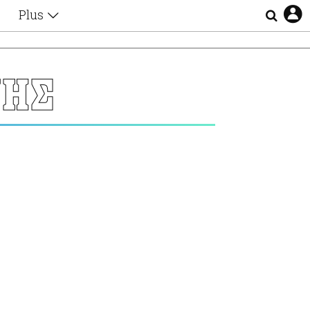
Plus
Θέματα
Συνεντεύξεις
Videos
ΝΗΣ
τα
Αφιερώματα
Ζώδια
Εξομολογήσεις
Blogs
η
Οι Αθηναίοι
Απώλειες
Lgbtqi+
Επιλογές