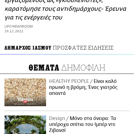
εργαζόμενους ως «γκιουλενιστές»,
ΑΜΠΑ
καρατόμησε τους αντιδημάρχους- Έρευνα
PRINT
για τις ενέργειές του
LIFO NEWSROOM
29.12.2022
ΠΡΟΣΦΑΤΕΣ ΕΙΔΗΣΕΙΣ
ΔΗΜΑΡΧΟΣ ΙΑΣΜΟΥ
ΔΗΜΟΦΙΛΗ
ΘΕΜΑΤΑ
HEALTHY PEOPLE
Είναι καλό
πρωινό η βρόμη; Ένας γιατρός
απαντά
Design
Μόνο στα όνειρα: Τα
υπέροχα σπίτια του Ιμπέρ ντε
Ζιβανσί