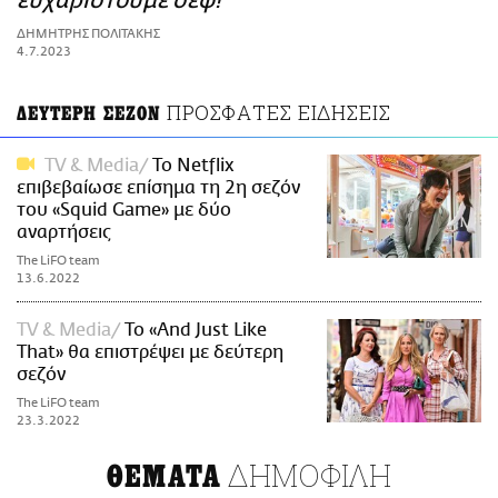
ευχαριστούμε σεφ!
ΑΜΠΑ
ΔΗΜΗΤΡΗΣ ΠΟΛΙΤΑΚΗΣ
PRINT
4.7.2023
ΠΡΟΣΦΑΤΕΣ ΕΙΔΗΣΕΙΣ
ΔΕΥΤΕΡΗ ΣΕΖΟΝ
TV & Media
Το Netflix
επιβεβαίωσε επίσημα τη 2η σεζόν
του «Squid Game» με δύο
αναρτήσεις
The LiFO team
13.6.2022
TV & Media
Το «And Just Like
That» θα επιστρέψει με δεύτερη
σεζόν
The LiFO team
23.3.2022
ΔΗΜΟΦΙΛΗ
ΘΕΜΑΤΑ