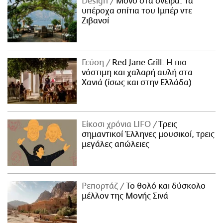
Design
Μόνο στα όνειρα: Τα
υπέροχα σπίτια του Ιμπέρ ντε
Ζιβανσί
Γεύση
Red Jane Grill: Η πιο
νόστιμη και χαλαρή αυλή στα
Χανιά (ίσως και στην Ελλάδα)
Είκοσι χρόνια LIFO
Tρεις
σημαντικοί Έλληνες μουσικοί, τρεις
μεγάλες απώλειες
Ρεπορτάζ
Το θολό και δύσκολο
μέλλον της Μονής Σινά