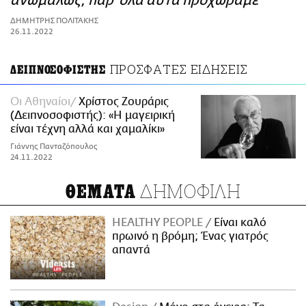
ανωμάλως, παρ’ όλα αυτά προχωράμε
ΑΜΠΑ
ΔΗΜΗΤΡΗΣ ΠΟΛΙΤΑΚΗΣ
PRINT
26.11.2022
ΠΡΟΣΦΑΤΕΣ ΕΙΔΗΣΕΙΣ
ΔΕΙΠΝΟΣΟΦΙΣΤΗΣ
Οι Αθηναίοι
Χρίστος Ζουράρις
(Δειπνοσοφιστής): «Η μαγειρική
είναι τέχνη αλλά και χαμαλίκι»
Γιάννης Πανταζόπουλος
24.11.2022
ΔΗΜΟΦΙΛΗ
ΘΕΜΑΤΑ
HEALTHY PEOPLE
Είναι καλό
πρωινό η βρόμη; Ένας γιατρός
απαντά