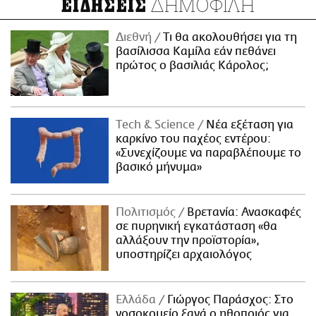
ΔΗΜΟΦΙΛΗ
ΕΙΔΗΣΕΙΣ
Διεθνή
Τι θα ακολουθήσει για τη
βασίλισσα Καμίλα εάν πεθάνει
πρώτος ο βασιλιάς Κάρολος;
Τech & Science
Νέα εξέταση για
καρκίνο του παχέος εντέρου:
«Συνεχίζουμε να παραβλέπουμε το
βασικό μήνυμα»
Πολιτισμός
Βρετανία: Ανασκαφές
σε πυρηνική εγκατάσταση «θα
αλλάξουν την προϊστορία»,
υποστηρίζει αρχαιολόγος
Ελλάδα
Γιώργος Παράσχος: Στο
νοσοκομείο ξανά ο ηθοποιός για