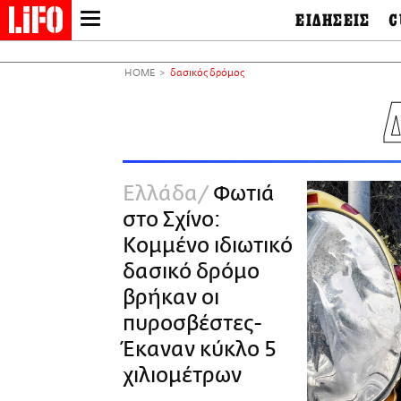
ΕΙΔΗΣΕΙΣ
C
LIFO SHOP
Ελλάδα
Ο
Διεθνή
Μ
NEWSLETTER
HOME
δασικός δρόμος
Πολιτική
Θ
ΜΙΚΡΟΠΡΑΓΜΑΤΑ
Οικονομία
Ει
THE GOOD LIFO
Πολιτισμός
Βι
LIFOLAND
Αθλητισμός
Αρ
CITY GUIDE
& 
Περιβάλλον
Ελλάδα
Φωτιά
D
ΑΜΠΑ
TV & Media
Φ
στο Σχίνο:
PRINT
Tech &
Science
Κομμένο ιδιωτικό
European Lifo
δασικό δρόμο
βρήκαν οι
πυροσβέστες-
Έκαναν κύκλο 5
χιλιομέτρων