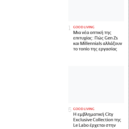
GOOD LIVING
Μια νέα οπτική της
επιτυχίας: Πώς Gen Zs
και Millennials αλλάζουν
το τοπίο της εργασίας
GOOD LIVING
Η εμβληματική City
Exclusive Collection της
Le Labo έρχεται στην