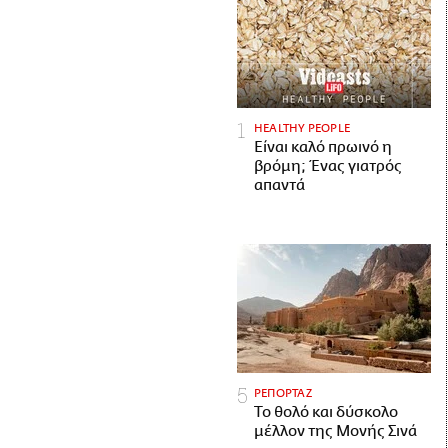
HEALTHY PEOPLE
Είναι καλό πρωινό η
βρόμη; Ένας γιατρός
απαντά
ΡΕΠΟΡΤΑΖ
Το θολό και δύσκολο
μέλλον της Μονής Σινά