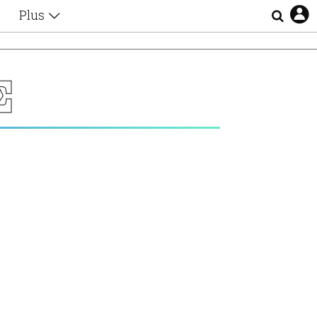
Plus
Θέματα
Συνεντεύξεις
Videos
Σ
τα
Αφιερώματα
Ζώδια
Εξομολογήσεις
Blogs
η
Οι Αθηναίοι
Απώλειες
Lgbtqi+
Επιλογές