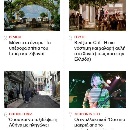
DESIGN
ΓΕΥΣΗ
Μόνο στα όνειρα: Τα
Red Jane Grill: Η πιο
υπέροχα σπίτια του
νόστιμη και χαλαρή αυλή
Ιμπέρ ντε Ζιβανσί
στα Χανιά (ίσως και στην
Ελλάδα)
ΟΠΤΙΚΗ ΓΩΝΙΑ
20 ΧΡΟΝΙΑ LIFO
Όπου και να ταξιδέψω η
Οι εναλλακτικοί: Όσο πιο
Αθήνα με πληγώνει
μακριά από το