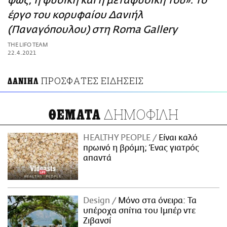
φως, η φυσική και η μεταφυσική του»: το
ΑΜΠΑ
έργο του κορυφαίου Δανιήλ
PRINT
(Παναγόπουλου) στη Roma Gallery
THE LIFO TEAM
22.4.2021
ΠΡΟΣΦΑΤΕΣ ΕΙΔΗΣΕΙΣ
ΔΑΝΙΗΛ
ΔΗΜΟΦΙΛΗ
ΘΕΜΑΤΑ
HEALTHY PEOPLE
Είναι καλό
πρωινό η βρόμη; Ένας γιατρός
απαντά
Design
Μόνο στα όνειρα: Τα
υπέροχα σπίτια του Ιμπέρ ντε
Ζιβανσί