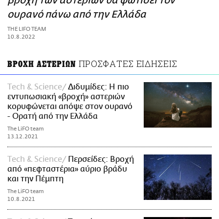
βροχή των αστεριών θα φωτίσει τον
ΑΜΠΑ
ουρανό πάνω από την Ελλάδα
PRINT
THE LIFO TEAM
10.8.2022
ΠΡΟΣΦΑΤΕΣ ΕΙΔΗΣΕΙΣ
ΒΡΟΧΗ ΑΣΤΕΡΙΩΝ
Τech & Science
Διδυμίδες: Η πιο
εντυπωσιακή «βροχή» αστεριών
κορυφώνεται απόψε στον ουρανό
- Ορατή από την Ελλάδα
The LiFO team
13.12.2021
Τech & Science
Περσείδες: Bροχή
από «πεφταστέρια» αύριο βράδυ
και την Πέμπτη
The LiFO team
10.8.2021