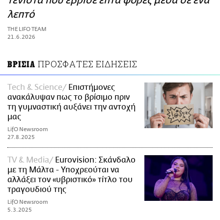
τενίστα που έβρισε επτά φορές μέσα σε ένα
ΑΜΠΑ
λεπτό
PRINT
THE LIFO TEAM
21.6.2026
ΠΡΟΣΦΑΤΕΣ ΕΙΔΗΣΕΙΣ
ΒΡΙΣΙΑ
Τech & Science
Επιστήμονες
ανακάλυψαν πως το βρίσιμο πριν
τη γυμναστική αυξάνει την αντοχή
μας
LifO Newsroom
27.8.2025
TV & Media
Eurovision: Σκάνδαλο
με τη Μάλτα - Υποχρεούται να
αλλάξει τον «υβριστικό» τίτλο του
τραγουδιού της
LifO Newsroom
5.3.2025