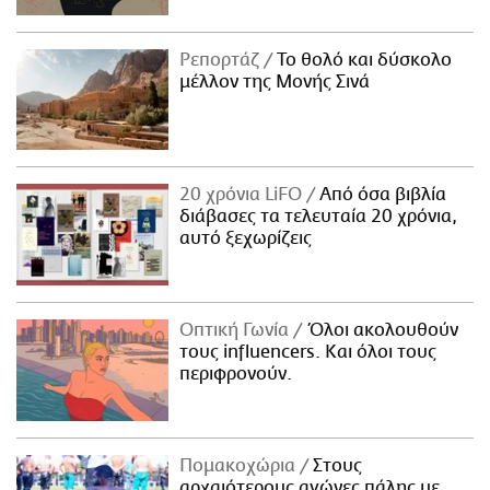
Ρεπορτάζ
Το θολό και δύσκολο
μέλλον της Μονής Σινά
20 χρόνια LiFO
Από όσα βιβλία
διάβασες τα τελευταία 20 χρόνια,
αυτό ξεχωρίζεις
Οπτική Γωνία
Όλοι ακολουθούν
τους influencers. Και όλοι τους
περιφρονούν.
Πομακοχώρια
Στους
αρχαιότερους αγώνες πάλης με