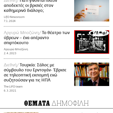
Διεθνή
Γιατί γίνονται πλέον
αποδεκτές οι βρισιές στον
καθημερινό διάλογο;
LifO Newsroom
7.1.2024
Αργυρώ Μποζώνη
Το θέατρο των
ύβρεων – ένα απέραντο
σπιρτόκουτο
Αργυρώ Μποζώνη
2.4.2023
Διεθνή
Τουρκία: Σάλος με
σύμβουλο του Ερντογάν- Έβρισε
σε τηλεοπτική εκπομπή ενώ
συζητούσαν για τις ΗΠΑ
The LiFO team
6.3.2021
ΔΗΜΟΦΙΛΗ
ΘΕΜΑΤΑ