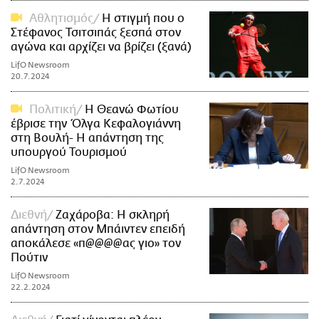
Αθλητισμός
Η στιγμή που ο
Στέφανος Τσιτσιπάς ξεσπά στον
αγώνα και αρχίζει να βρίζει (ξανά)
LifO Newsroom
20.7.2024
Πολιτική
Η Θεανώ Φωτίου
έβρισε την Όλγα Κεφαλογιάννη
στη Βουλή- Η απάντηση της
υπουργού Τουρισμού
LifO Newsroom
2.7.2024
Διεθνή
Ζαχάροβα: Η σκληρή
απάντηση στον Μπάιντεν επειδή
αποκάλεσε «π@@@@ας γιο» τον
Πούτιν
LifO Newsroom
22.2.2024