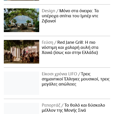
Design
Μόνο στα όνειρα: Τα
υπέροχα σπίτια του Ιμπέρ ντε
Ζιβανσί
Γεύση
Red Jane Grill: Η πιο
νόστιμη και χαλαρή αυλή στα
Χανιά (ίσως και στην Ελλάδα)
Είκοσι χρόνια LIFO
Tρεις
σημαντικοί Έλληνες μουσικοί, τρεις
μεγάλες απώλειες
Ρεπορτάζ
Το θολό και δύσκολο
μέλλον της Μονής Σινά