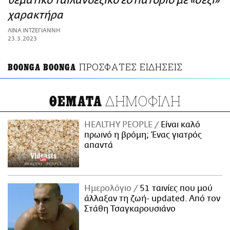
θεματικό ταϊλανδέζικο εστιατόριο με «σέξι»
ΑΜΠΑ
χαρακτήρα
PRINT
ΛΙΝΑ ΙΝΤΖΕΓΙΑΝΝΗ
23.3.2023
ΠΡΟΣΦΑΤΕΣ ΕΙΔΗΣΕΙΣ
BOONGA BOONGA
ΔΗΜΟΦΙΛΗ
ΘΕΜΑΤΑ
HEALTHY PEOPLE
Είναι καλό
πρωινό η βρόμη; Ένας γιατρός
απαντά
Ημερολόγιο
51 ταινίες που μού
άλλαξαν τη ζωή- updated. Aπό τον
Στάθη Τσαγκαρουσιάνο