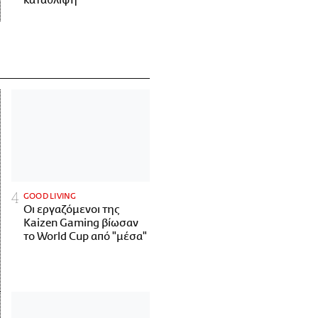
κατάθλιψη
GOOD LIVING
Οι εργαζόμενοι της
Kaizen Gaming βίωσαν
το World Cup από "μέσα"