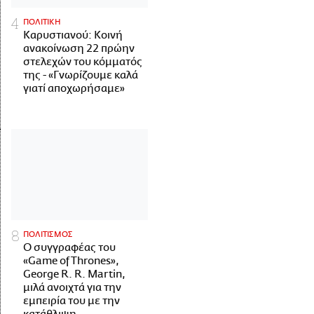
ΠΟΛΙΤΙΚΗ
Καρυστιανού: Κοινή
ανακοίνωση 22 πρώην
στελεχών του κόμματός
της - «Γνωρίζουμε καλά
γιατί αποχωρήσαμε»
ΠΟΛΙΤΙΣΜΟΣ
Ο συγγραφέας του
«Game of Thrones»,
George R. R. Martin,
μιλά ανοιχτά για την
εμπειρία του με την