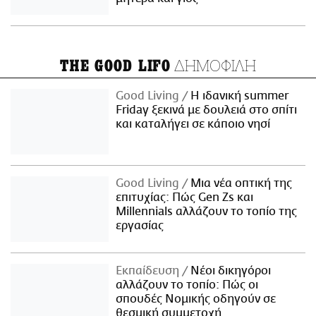
ΔΗΜΟΦΙΛΗ
THE GOOD LIFO
Good Living
Η ιδανική summer
Friday ξεκινά με δουλειά στο σπίτι
και καταλήγει σε κάποιο νησί
Good Living
Μια νέα οπτική της
επιτυχίας: Πώς Gen Zs και
Millennials αλλάζουν το τοπίο της
εργασίας
Εκπαίδευση
Νέοι δικηγόροι
αλλάζουν το τοπίο: Πώς οι
σπουδές Νομικής οδηγούν σε
θεσμική συμμετοχή