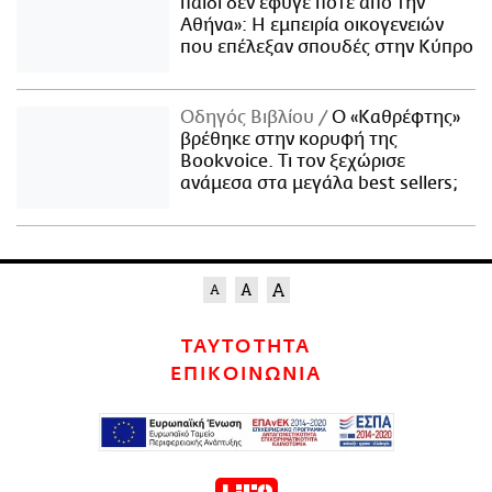
παιδί δεν έφυγε ποτέ από την
Αθήνα»: Η εμπειρία οικογενειών
που επέλεξαν σπουδές στην Κύπρο
Οδηγός Βιβλίου
Ο «Καθρέφτης»
βρέθηκε στην κορυφή της
Bookvoice. Τι τον ξεχώρισε
ανάμεσα στα μεγάλα best sellers;
ΤΑΥΤΟΤΗΤΑ
ΕΠΙΚΟΙΝΩΝΙΑ