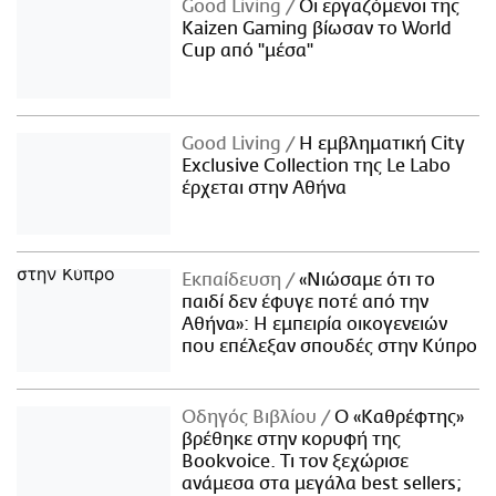
Good Living
Οι εργαζόμενοι της
Kaizen Gaming βίωσαν το World
Cup από "μέσα"
Good Living
Η εμβληματική City
Exclusive Collection της Le Labo
έρχεται στην Αθήνα
Εκπαίδευση
«Νιώσαμε ότι το
παιδί δεν έφυγε ποτέ από την
Αθήνα»: Η εμπειρία οικογενειών
που επέλεξαν σπουδές στην Κύπρο
Οδηγός Βιβλίου
Ο «Καθρέφτης»
βρέθηκε στην κορυφή της
Bookvoice. Τι τον ξεχώρισε
ανάμεσα στα μεγάλα best sellers;