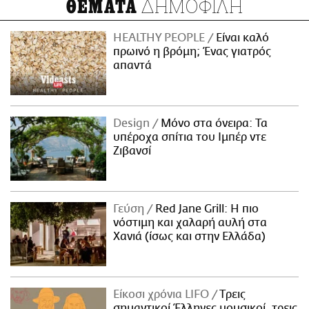
ΔΗΜΟΦΙΛΗ
ΘΕΜΑΤΑ
HEALTHY PEOPLE
Είναι καλό
πρωινό η βρόμη; Ένας γιατρός
απαντά
Design
Μόνο στα όνειρα: Τα
υπέροχα σπίτια του Ιμπέρ ντε
Ζιβανσί
Γεύση
Red Jane Grill: Η πιο
νόστιμη και χαλαρή αυλή στα
Χανιά (ίσως και στην Ελλάδα)
Είκοσι χρόνια LIFO
Tρεις
σημαντικοί Έλληνες μουσικοί, τρεις