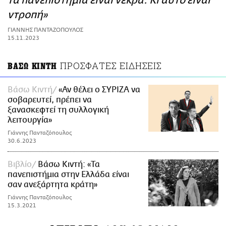
τα πανεπιστήμια είναι νεκρά. Κι αυτό είναι
ΑΜΠΑ
ντροπή»
PRINT
ΓΙΑΝΝΗΣ ΠΑΝΤΑΖΟΠΟΥΛΟΣ
15.11.2023
ΠΡΟΣΦΑΤΕΣ ΕΙΔΗΣΕΙΣ
ΒΑΣΩ ΚΙΝΤΗ
Βάσω Κιντή
«Αν θέλει ο ΣΥΡΙΖΑ να
σοβαρευτεί, πρέπει να
ξανασκεφτεί τη συλλογική
λειτουργία»
Γιάννης Πανταζόπουλος
30.6.2023
Βιβλίο
Βάσω Κιντή: «Τα
πανεπιστήμια στην Ελλάδα είναι
σαν ανεξάρτητα κράτη»
Γιάννης Πανταζόπουλος
15.3.2021