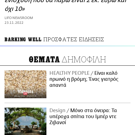
ενίσχυση που θα πάρω είναι 2 εκ. ευρώ και
ΑΜΠΑ
όχι 10»
PRINT
LIFO NEWSROOM
23.11.2022
ΠΡΟΣΦΑΤΕΣ ΕΙΔΗΣΕΙΣ
BARKING WELL
ΔΗΜΟΦΙΛΗ
ΘΕΜΑΤΑ
HEALTHY PEOPLE
Είναι καλό
πρωινό η βρόμη; Ένας γιατρός
απαντά
Design
Μόνο στα όνειρα: Τα
υπέροχα σπίτια του Ιμπέρ ντε
Ζιβανσί