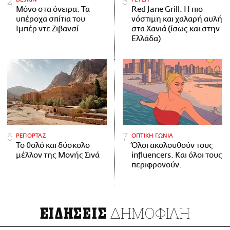
Μόνο στα όνειρα: Τα
Red Jane Grill: Η πιο
υπέροχα σπίτια του
νόστιμη και χαλαρή αυλή
Ιμπέρ ντε Ζιβανσί
στα Χανιά (ίσως και στην
Ελλάδα)
ΡΕΠΟΡΤΑΖ
ΟΠΤΙΚΗ ΓΩΝΙΑ
Το θολό και δύσκολο
Όλοι ακολουθούν τους
μέλλον της Μονής Σινά
influencers. Και όλοι τους
περιφρονούν.
ΔΗΜΟΦΙΛΗ
ΕΙΔΗΣΕΙΣ