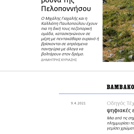
βουνά της
Πελοποννήσου
Ο Μιχάλης Γιαχαλής και η
Καλλιόπη Παυλοπούλου έχουν
πια τη δική τους πεζοπορική
ομάδα, κατασκηνώνουν σε
μέρη με πεντακάθαρο ουρανό ή
βρίσκονται σε απρόσμενα
πανηγύρια με άλογα να
βολτάρουν στον δρόμο.
ΔΗΜΗΤΡΗΣ ΚΥΡΙΑΖΗΣ
ΒΑΜΒΑΚ
Οδηγός Τέχ
9.4.2021
ψηφιακές 
Μια από τις ση
πλημμυρίσει το
γεμίσει χρώματ