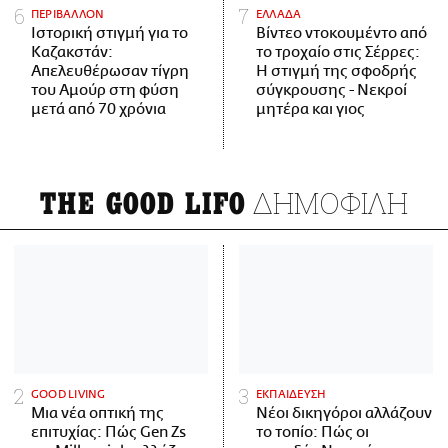
ΠΕΡΙΒΑΛΛΟΝ
ΕΛΛΑΔΑ
Ιστορική στιγμή για το
Βίντεο ντοκουμέντο από
Καζακστάν:
το τροχαίο στις Σέρρες:
Απελευθέρωσαν τίγρη
Η στιγμή της σφοδρής
του Αμούρ στη φύση
σύγκρουσης - Νεκροί
μετά από 70 χρόνια
μητέρα και γιος
ΔΗΜΟΦΙΛΗ
THE GOOD LIFO
GOOD LIVING
ΕΚΠΑΙΔΕΥΣΗ
Μια νέα οπτική της
Νέοι δικηγόροι αλλάζουν
επιτυχίας: Πώς Gen Zs
το τοπίο: Πώς οι