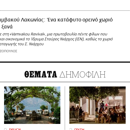
αμβακού Λακωνίας: Ένα κατάφυτο ορεινό χωριό
 ξανά
ε στη «Vamvakou Revival», μια πρωτοβουλία πέντε φίλων που
 και οικονομικά το Ίδρυμα Σταύρος Νιάρχος (ΙΣΝ), καθώς το χωριό
καταγωγής του Σ. Νιάρχου
ΑΖΟΠΟΥΛΟΣ
ΔΗΜΟΦΙΛΗ
ΘΕΜΑΤΑ
DESIGN
ΓΕΥΣΗ