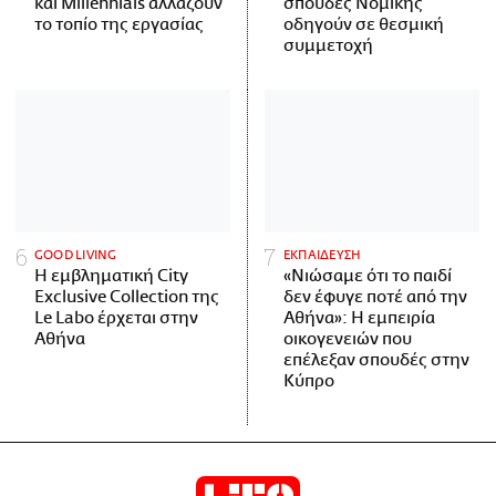
και Millennials αλλάζουν
σπουδές Νομικής
το τοπίο της εργασίας
οδηγούν σε θεσμική
συμμετοχή
GOOD LIVING
ΕΚΠΑΙΔΕΥΣΗ
Η εμβληματική City
«Νιώσαμε ότι το παιδί
Exclusive Collection της
δεν έφυγε ποτέ από την
Le Labo έρχεται στην
Αθήνα»: Η εμπειρία
Αθήνα
οικογενειών που
επέλεξαν σπουδές στην
Κύπρο