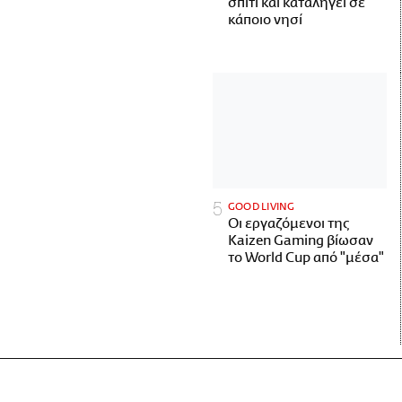
σπίτι και καταλήγει σε
κάποιο νησί
GOOD LIVING
Οι εργαζόμενοι της
Kaizen Gaming βίωσαν
το World Cup από "μέσα"