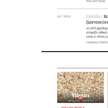
THE LIFO TEAM
Ελλάδα
Β
16.7.2019
ζωντανεύει
Η LiFO βρέθηκ
στηρίζει ηθικά
είναι ο τόπος 
ΓΙΑΝΝΗΣ ΠΑΝΤ
HEALTHY PEOPLE