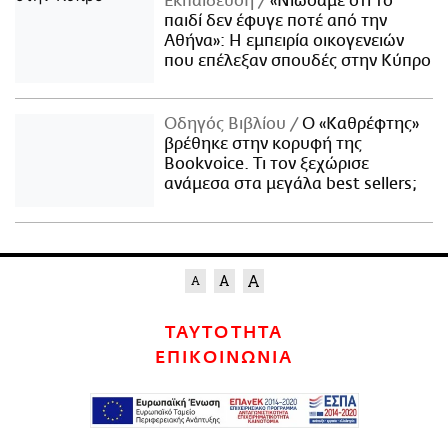
Εκπαίδευση
«Νιώσαμε ότι το
παιδί δεν έφυγε ποτέ από την
Αθήνα»: Η εμπειρία οικογενειών
που επέλεξαν σπουδές στην Κύπρο
Οδηγός Βιβλίου
Ο «Καθρέφτης»
βρέθηκε στην κορυφή της
Bookvoice. Τι τον ξεχώρισε
ανάμεσα στα μεγάλα best sellers;
ΤΑΥΤΟΤΗΤΑ
ΕΠΙΚΟΙΝΩΝΙΑ