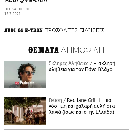
Audi Q4 e-tron
ΑΜΠΑ
ΠΕΤΡΟΣ ΠΙΤΣΙΝΗΣ
PRINT
17.7.2021
ΠΡΟΣΦΑΤΕΣ ΕΙΔΗΣΕΙΣ
AUDI Q4 E-TRON
ΔΗΜΟΦΙΛΗ
ΘΕΜΑΤΑ
Σκληρές Αλήθειες
H σκληρή
αλήθεια για τον Πάνο Βλάχο
Γεύση
Red Jane Grill: Η πιο
νόστιμη και χαλαρή αυλή στα
Χανιά (ίσως και στην Ελλάδα)