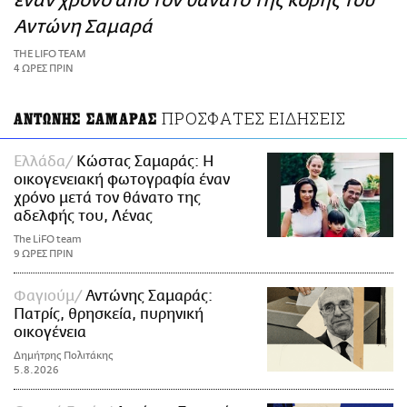
έναν χρόνο από τον θάνατο της κόρης του
ΑΜΠΑ
Αντώνη Σαμαρά
PRINT
THE LIFO TEAM
4 ΩΡΕΣ ΠΡΙΝ
ΠΡΟΣΦΑΤΕΣ ΕΙΔΗΣΕΙΣ
ΑΝΤΩΝΗΣ ΣΑΜΑΡΑΣ
Ελλάδα
Κώστας Σαμαράς: Η
οικογενειακή φωτογραφία έναν
χρόνο μετά τον θάνατο της
αδελφής του, Λένας
The LiFO team
9 ΩΡΕΣ ΠΡΙΝ
Φαγιούμ
Αντώνης Σαμαράς:
Πατρίς, θρησκεία, πυρηνική
οικογένεια
Δημήτρης Πολιτάκης
5.8.2026