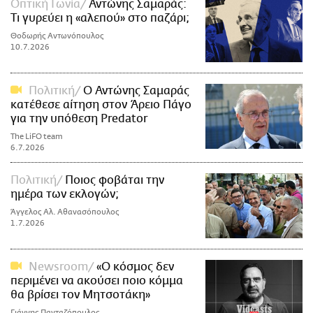
Οπτική Γωνία
Αντώνης Σαμαράς:
Τι γυρεύει η «αλεπού» στο παζάρι;
Θοδωρής Αντωνόπουλος
10.7.2026
Πολιτική
Ο Αντώνης Σαμαράς
κατέθεσε αίτηση στον Άρειο Πάγο
για την υπόθεση Predator
The LiFO team
6.7.2026
Πολιτική
Ποιος φοβάται την
ημέρα των εκλογών;
Άγγελος Αλ. Αθανασόπουλος
1.7.2026
Newsroom
«Ο κόσμος δεν
περιμένει να ακούσει ποιο κόμμα
θα βρίσει τον Μητσοτάκη»
Γιάννης Πανταζόπουλος