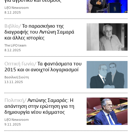
για αγροτικό και θεσμούς
LifO Newsroom
8.12.2025
Βιβλίο
Το παρασκήνιο της
διαγραφής του Αντώνη Σαμαρά
και άλλες ιστορίες
The LiFO team
8.12.2025
Οπτική Γωνία
Τα φαντάσματα του
2015 και οι ανοιχτοί λογαριασμοί
Βασιλική Σιούτη
13.11.2025
Πολιτική
Αντώνης Σαμαράς: Η
απάντηση στην ερώτηση για τη
δημιουργία νέου κόμματος
LifO Newsroom
9.11.2025