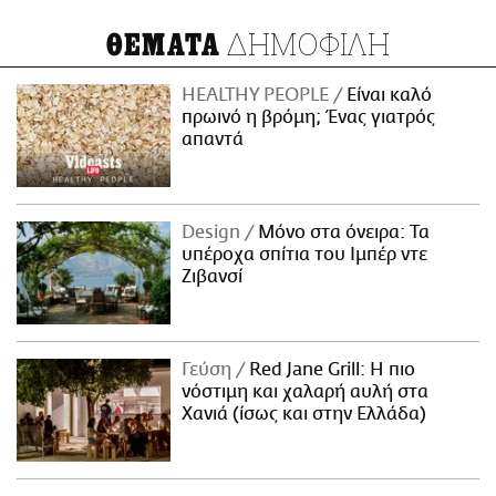
ΔΗΜΟΦΙΛΗ
ΘΕΜΑΤΑ
HEALTHY PEOPLE
Είναι καλό
πρωινό η βρόμη; Ένας γιατρός
απαντά
Design
Μόνο στα όνειρα: Τα
υπέροχα σπίτια του Ιμπέρ ντε
Ζιβανσί
Γεύση
Red Jane Grill: Η πιο
νόστιμη και χαλαρή αυλή στα
Χανιά (ίσως και στην Ελλάδα)